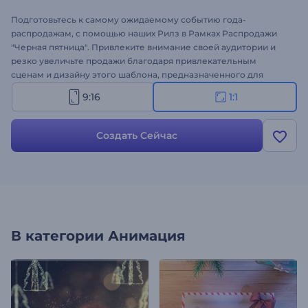
Подготовьтесь к самому ожидаемому событию года-
распродажам, с помощью наших Рилз в Рамках Распродажи
"Черная пятница". Привлеките внимание своей аудитории и
резко увеличьте продажи благодаря привлекательным
сценам и дизайну этого шаблона, предназначенного для
постов и роликов в социальных сетях. Персонализируйте
9:16
1:1
сцены с вашими специальными скидками, предложениями и
сделками, чтобы привлечь внимание ваших подписчиков в
социальных сетях и максимально увеличить охват вашего
Создать Сейчас
бренда. Загружайте медиафайлы, пишите тексты и добавляйте
фоновую музыку в качестве завершающего штриха.
Создавайте прямо сейчас, чтобы увеличить продажи в
"черную пятницу" - воспользуйтесь этой возможностью уже
сегодня!
В категории
Анимация