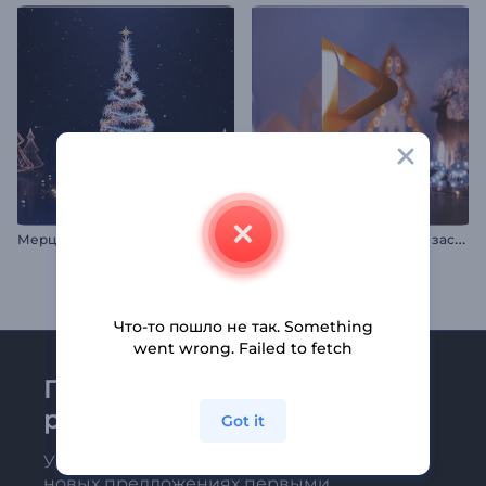
П
раздничная новогодняя заставка
Мерцающая новогодняя елка
Что-то пошло не так. Something
went wrong. Failed to fetch
Присоединяйтесь к
рассылке Renderforest
Got it
Узнавайте о последних новостях и
новых предложениях первыми