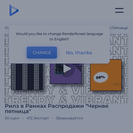
Главная
Шаблоны
Рилз В Рамках Распродажи "Черная Пятница"
Would you like to change Renderforest language
to English?
No, thanks
CHANGE
Рилз в Рамках Распродажи "Черная
пятница"
30
сцен
472
Экспорт
варьируется