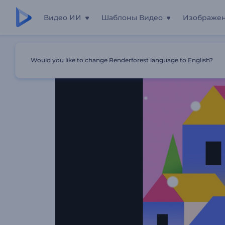
Видео ИИ
Шаблоны Видео
Изображе
Главная
Шаблоны
Заставка "Веселый Снежный Ша
Would you like to change Renderforest language to English?