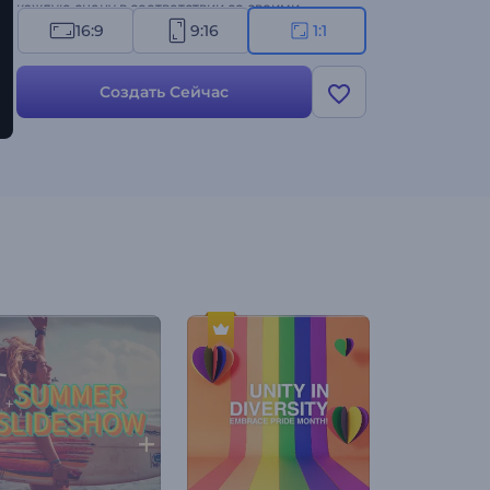
каждую сцену в соответствии со своими
потребностями: напишите свои уникальный
16:9
9:16
1:1
праздничный месседж, добавьте логотип, если
необходимо, и дополните видео праздничной
Создать Сейчас
фоновой музыкой или закадровым голосом.
Создавайте прямо сейчас и делитесь
праздничным волшебством со всеми!