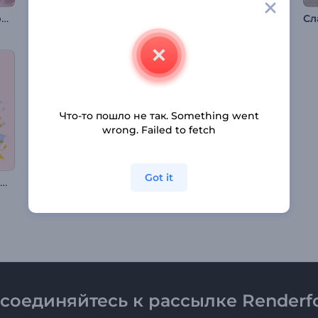
Интро: Нежные сердца
Заставка: Стеклянная вывеска
Интро "Рождественские чудеса"
Сл
Что-то пошло не так. Something went
wrong. Failed to fetch
Got it
Анимация на День матери
Анимация Лайлат аль Мирадж
Набор Рекламный тизер мероприятия
соединяйтесь к рассылке Renderfo