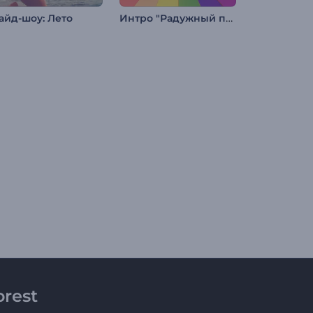
Интро "Радужный прайд"
айд-шоу: Лето
rest