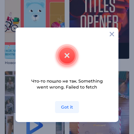
Н
овогодняя анимация для Reels
Заставка в Стиле Стомп
Что-то пошло не так. Something
went wrong. Failed to fetch
Got it