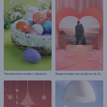
В
идеооткрытка на День св. Валентина
Пасхальное интро с яйцами