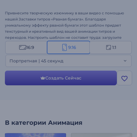
Привнесите творческую изюминку в ваши видео с помощью
нашей Заставки титров «Рваная бумага». Благодаря
уникальному эффекту рваной бумаги этот шаблон придает
текстурный и креативный вид вашей анимации титров и
переходов. Настроить шаблон не составит труда: загрузите
свои медиафайлы, наберите текст, выберите фоновую музыку
16:9
9:16
1:1
из нашей музыкальной библиотеки или вставьте закадровый
голос. Это отличный выбор для творческих проектов, открытий
Портретная | 45 секунд
мероприятий, рекламных видеороликов, постов в социальных
сетях и многого другого. Начните создавать впечатляющие
интро с помощью Заставки "Рваная бумага" прямо сейчас!
Создать Сейчас
В категории
Анимация