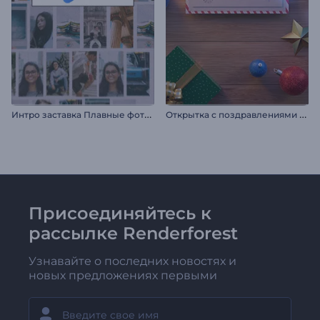
И
нтро заставка Плавные фоторамки
О
ткрытка с поздравлениями с праздником
Присоединяйтесь к
рассылке Renderforest
Узнавайте о последних новостях и
новых предложениях первыми