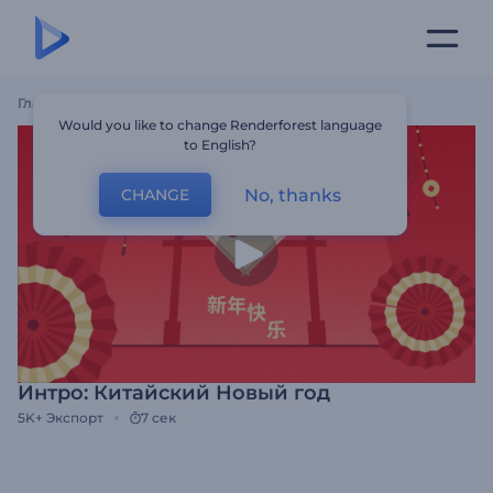
Главная
Шаблоны
Интро: Китайский Новый Год
Would you like to change Renderforest language
to English?
No, thanks
CHANGE
Интро: Китайский Новый год
5K+
Экспорт
7 сек