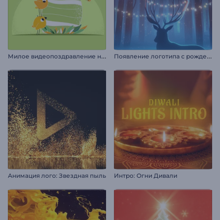
М
илое видеопоздравление на Пасху
П
оявление логотипа с рождественским оленем
Анимация лого: Звездная пыль
Интро: Огни Дивали