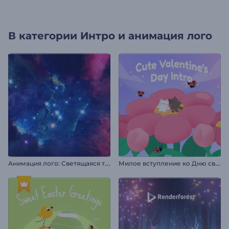
В категории
Интро и анимация лого
А
нимация лого: Светящаяся туманность
М
илое вступление ко Дню святого Валентина