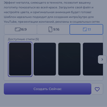
Эффект металла, сияющего в темноте, позволит вашему
логотипу показаться во всей красе. Загрузите свой файл и
настройте цвета, и оригинальная анимация будет готова!
Шаблон идеально подходит для создания интро/аутро для
YouTube, презентации компаний, рекламы в социальных сетях
и многого другого. Оформите свою анимацию лого!
16:9
9:16
1:1
Доступные стили
(5)
Создать Сейчас