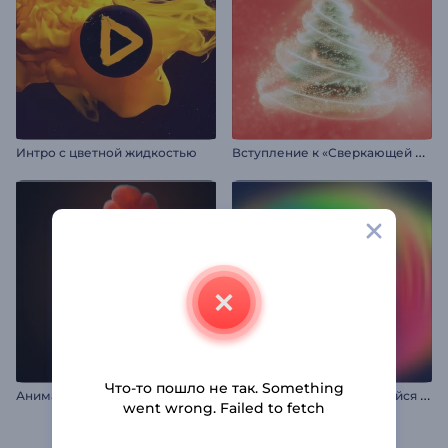
В
ступление к «Сверкающей рождественской елке»
Интро с цветной жидкостью
Что-то пошло не так. Something
А
нимация лого: Пылающая сфера
Р
етро-волновoй светящийся логотип
went wrong. Failed to fetch