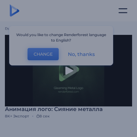
Главная
Шаблоны
Анимация Лого: Сияние Металла
Would you like to change Renderforest language
to English?
No, thanks
CHANGE
Анимация лого: Сияние металла
8K+
Экспорт
8 сек