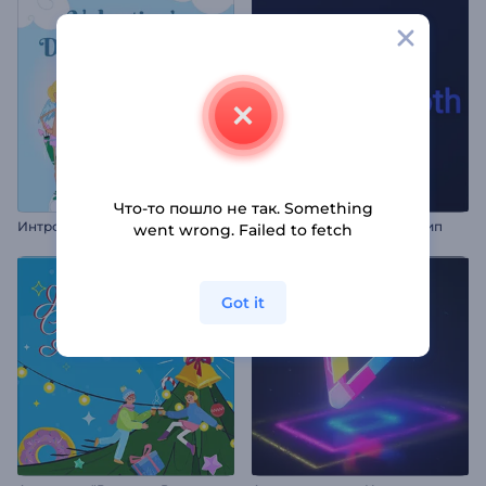
Что-то пошло не так. Something
И
нтро "Купидон на День святого Валентина"
Блестяще-гладкий логотип
went wrong. Failed to fetch
Got it