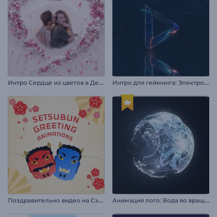
И
нтро Сердце из цветов в День Святого Валентина
И
нтро для гейминга: Электро камень
П
оздравительно видео на Сэцубун
А
нимация лого: Вода во вращении