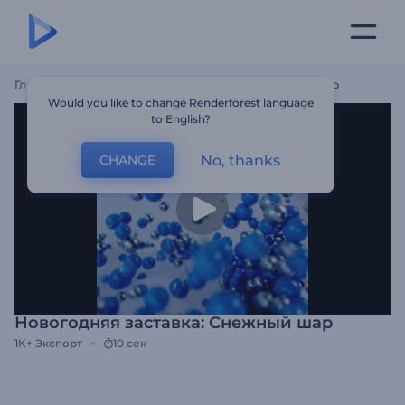
Главная
Шаблоны
Новогодняя Заставка: Снежный Шар
Would you like to change Renderforest language
to English?
No, thanks
CHANGE
Новогодняя заставка: Снежный шар
1K+
Экспорт
10 сек