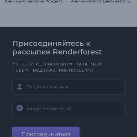
А
нимация "Веселое Рождество"
А
нимация лого: Цветная голограмма
Присоединяйтесь к
рассылке Renderforest
Узнавайте о последних новостях и
новых предложениях первыми
Присоединиться