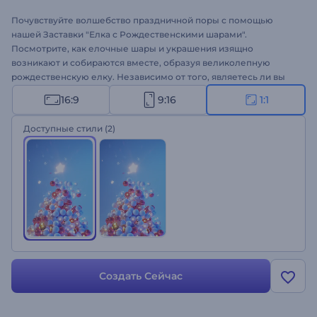
Почувствуйте волшебство праздничной поры с помощью
нашей Заставки "Елка с Рождественскими шарами".
Посмотрите, как елочные шары и украшения изящно
возникают и собираются вместе, образуя великолепную
рождественскую елку. Независимо от того, являетесь ли вы
компанией, желающей распространить аромат праздничного
16:9
9:16
1:1
настроения, или частным лицом, который делится теплыми
праздничными пожеланиями, этот шаблон - идеальный
Доступные стили
(2)
способ передать ваш посыл с очарованием и восторгом.
Загрузите свой логотип, напишите теплые пожелания,
добавьте праздничный музыкальный трек и порадуйте свою
аудиторию праздничной видеоанимацией. Создайте шаблон
прямо сейчас и почувствуйте очарование этого времени года!
Создать Сейчас