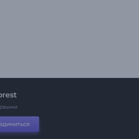
rest
ервыми
единиться