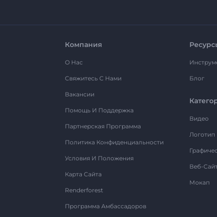
Компания
Ресурс
О Нас
Инструм
Свяжитесь С Нами
Блог
Вакансии
Катего
Помощь И Поддержка
Видео
Партнерская Программа
Логотип
Политика Конфиденциальности
Графиче
Условия И Положения
Веб-Сай
Карта Сайта
Мокап
Renderforest
Программа Амбассадоров