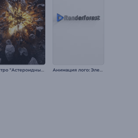
Интро "Астероидный Удар"
Анимация лого: Элегантный блеск