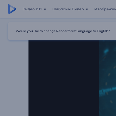
Видео ИИ
Шаблоны Видео
Изображе
Главная
Шаблоны
Анимация Лого: HUD-Дисплей
Would you like to change Renderforest language to English?