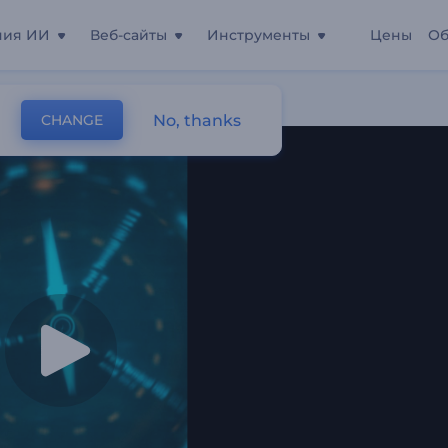
ния ИИ
Веб-сайты
Инструменты
Цены
Об
No, thanks
CHANGE