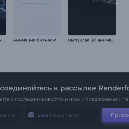
Интро: Технологичный микрочип
Анимация бизнес-лого: Глянцевый эффект
Выпуклая 3D анимация лого
соединяйтесь к рассылке Renderfo
айте о последних новостях и новых предложениях п
Присо