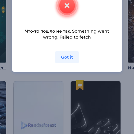
Что-то пошло не так. Something went
wrong. Failed to fetch
Got it
Анимация Лайлат аль Мирадж
Быстрая анимация лого
Анимация лого: 3D Пиксели