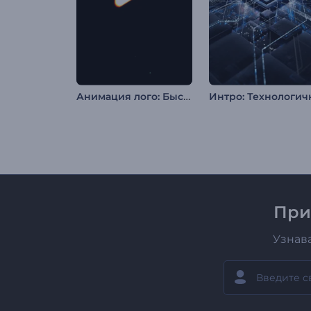
Анимация лого: Быстрый глитч
При
Узнав