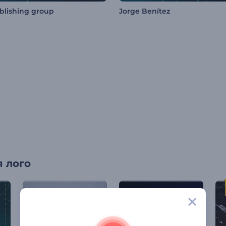
blishing group
Jorge Benítez
 лого