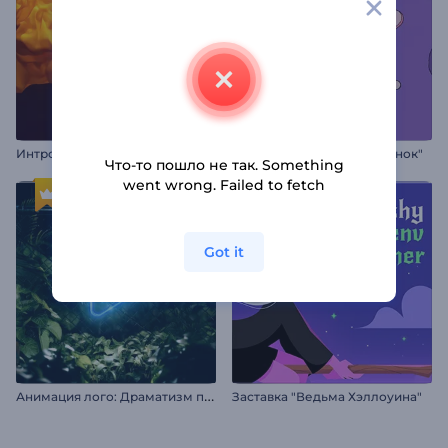
Интро с цветной жидкостью
Интро "Мультяшный котенок"
Что-то пошло не так. Something
went wrong. Failed to fetch
Got it
А
нимация лого: Драматизм природы
Заставка "Ведьма Хэллоуина"