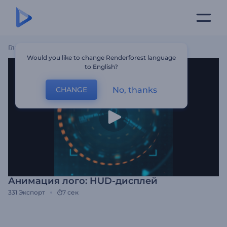
Главная
Шаблоны
Анимация Лого: HUD-Дисплей
Would you like to change Renderforest language
to English?
No, thanks
CHANGE
Анимация лого: HUD-дисплей
331
Экспорт
7 сек