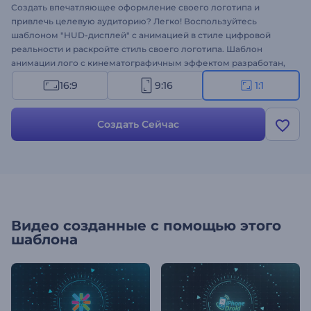
Создать впечатляющее оформление своего логотипа и
привлечь целевую аудиторию? Легко! Воспользуйтесь
шаблоном "HUD-дисплей" с анимацией в стиле цифровой
реальности и раскройте стиль своего логотипа. Шаблон
анимации лого с кинематографичным эффектом разработан,
чтобы подчеркнуть уникальность вашего бренда. Просто
16:9
9:16
1:1
загрузите свой логотип, введите текст и наслаждайтесь
результатом!
Создать Сейчас
Видео созданные с помощью этого
шаблона