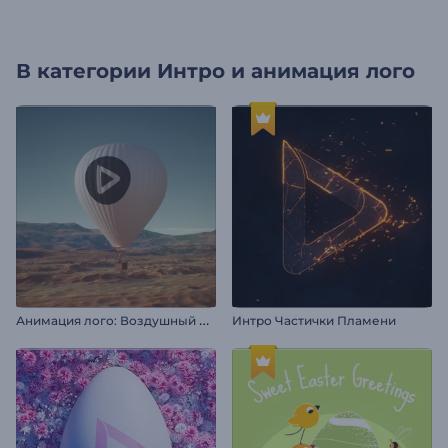
В категории
Интро и анимация лого
А
нимация лого: Воздушный шар
Интро Частички Пламени