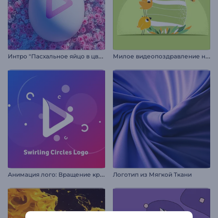
И
нтро "Пасхальное яйцо в цветах"
М
илое видеопоздравление на Пасху
А
нимация лого: Вращение кружков
Логотип из Мягкой Ткани