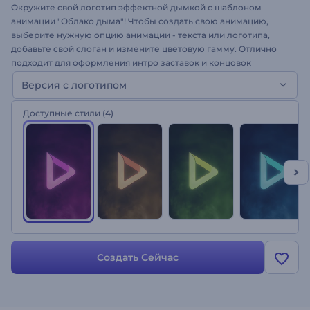
Окружите свой логотип эффектной дымкой с шаблоном
анимации "Облако дыма"! Чтобы создать свою анимацию,
выберите нужную опцию анимации - текста или логотипа,
добавьте свой слоган и измените цветовую гамму. Отлично
подходит для оформления интро заставок и концовок
видеороликов и каналов, презентаций, рекламы и многого
Версия с логотипом
другого. Пару кликов, и эта анимация лого ваша!
Доступные стили
(4)
Создать Сейчас