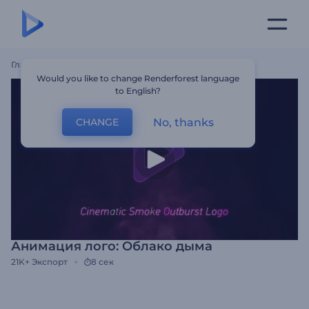
Главная
Шаблоны
Анимация Лого: Облако Дыма
Would you like to change Renderforest language
to English?
No, thanks
CHANGE
Анимация лого: Облако дыма
21K+
Экспорт
8 сек