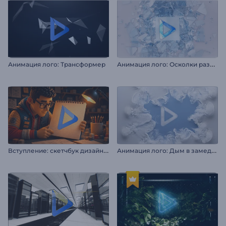
А
нимация лого: Осколки разбитого стекла
Анимация лого: Трансформер
В
ступление: скетчбук дизайнера
А
нимация лого: Дым в замедленной съемке