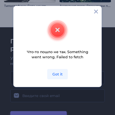
А
нимация лого: Драматизм природы
Типографика: Дата-центр
Присоединяйтесь к
рассылке Renderforest
Что-то пошло не так. Something
went wrong. Failed to fetch
Узнавайте о последних новостях и
новых предложениях первыми
Got it