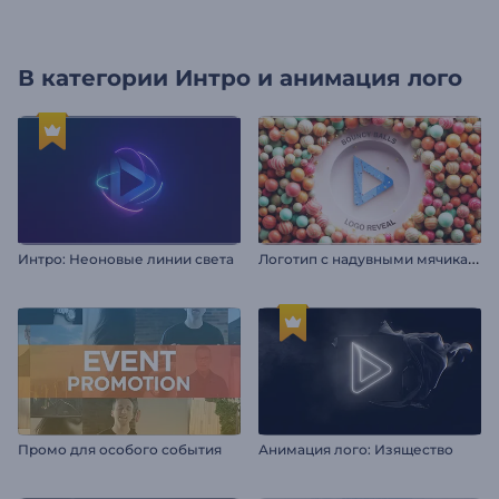
В категории
Интро и анимация лого
Л
оготип с надувными мячиками
Интро: Неоновые линии света
Промо для особого события
Анимация лого: Изящество