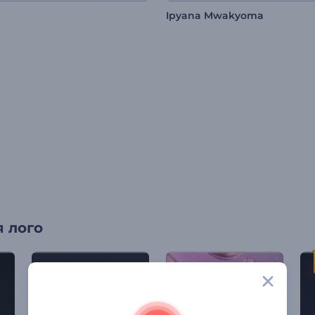
Ipyana Mwakyoma
 лого