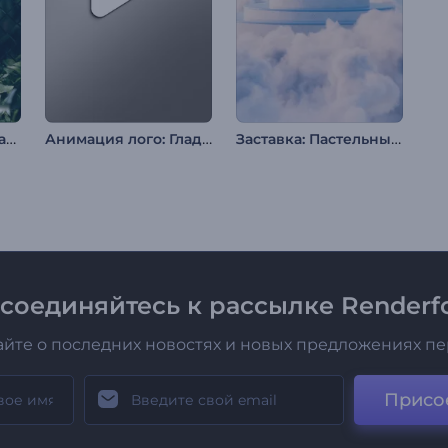
Анимация лого: Драматизм природы
Анимация лого: Гладкая сталь
Заставка: Пастельные облака
соединяйтесь к рассылке Renderfo
айте о последних новостях и новых предложениях п
Присо