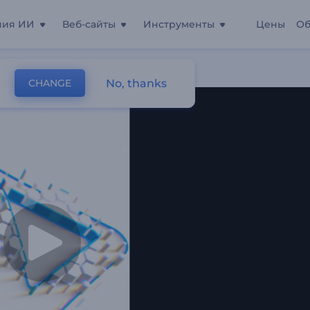
ния ИИ
Веб-сайты
Инструменты
Цены
Об
рма
No, thanks
CHANGE