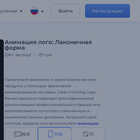
учение
Войти
Регистрация
Анимация лого: Лаконичная
форма
23K+
Экспорт
7 сек
Привлеките внимание к своей компании или
продукту с помощью креативной
анимированной заставки. Clean Forming Logo
Reveal идеально подходит для современной
демонстрации профессионального бренда или
корпоративного логотипа с лаконичным и
минималистичным дизайном. Загрузите свой
логотип, введите слоган и получите
анимацию
логотипа
высокого разрешения, созданную с
16:9
9:16
1:1
помощью серии конструктивных частиц.