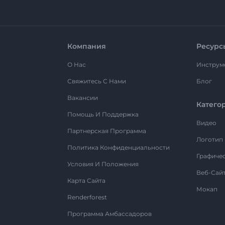
Компания
Ресурс
О Нас
Инструм
Свяжитесь С Нами
Блог
Вакансии
Катего
Помощь И Поддержка
Видео
Партнерская Программа
Логотип
Политика Конфиденциальности
Графиче
Условия И Положения
Веб-Сай
Карта Сайта
Мокап
Renderforest
Программа Амбассадоров