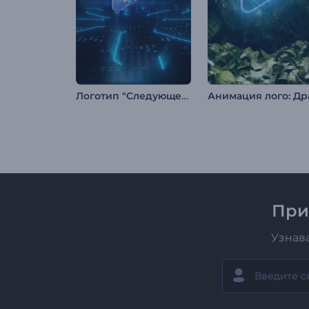
Логотип "Следующее Поколение"
При
Узнав