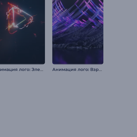
Анимация лого: Электро-глитч
Анимация лого: Взрывные искры