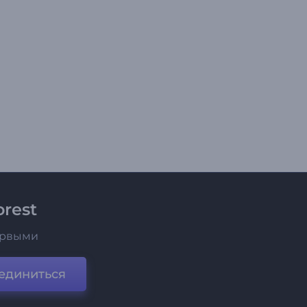
rest
ервыми
единиться