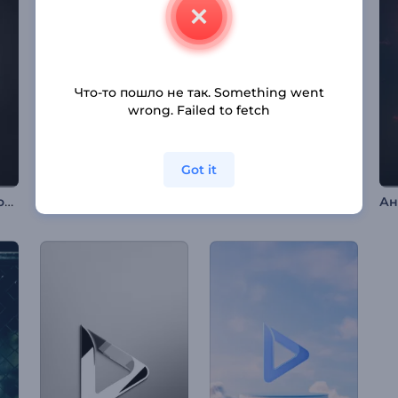
Что-то пошло не так. Something went
wrong. Failed to fetch
Got it
Заставка с логотипом: Глитч-эффект
Анимация лого: Хроматика
Глянцевые пузыри: интро