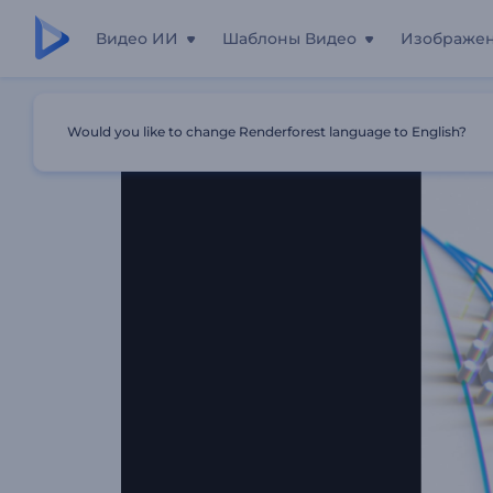
Видео ИИ
Шаблоны Видео
Изображе
Главная
Шаблоны
Анимация Лого: Лаконичная Фо
Would you like to change Renderforest language to English?