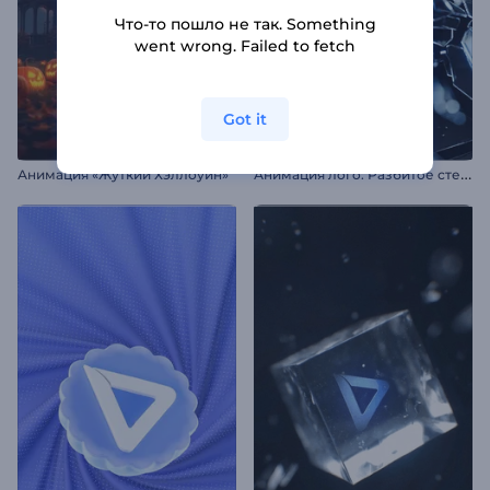
Что-то пошло не так. Something
went wrong. Failed to fetch
Got it
А
нимация лого: Разбитое стекло
Анимация «Жуткий Хэллоуин»