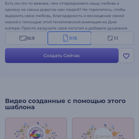
Есть ли что-то важнее, чем отпраздновать нашу любовь к
одному из самых дорогих нам людей? Не торопитесь, чтобы
выразить свою любовь, благодарность и восхищение своей
мамой с помощью этой тематической анимации ко Дню
матери. Просто загрузите свой логотип и добавьте душевное
послание, которым хотите поделиться в этот особенный день.
16:9
9:16
1:1
Приготовьтесь
создать свою анимацию
, полную искренних
пожеланий, идущих от всего сердца. Попробуйте прямо
сейчас!
Создать Сейчас
Видео созданные с помощью этого
шаблона