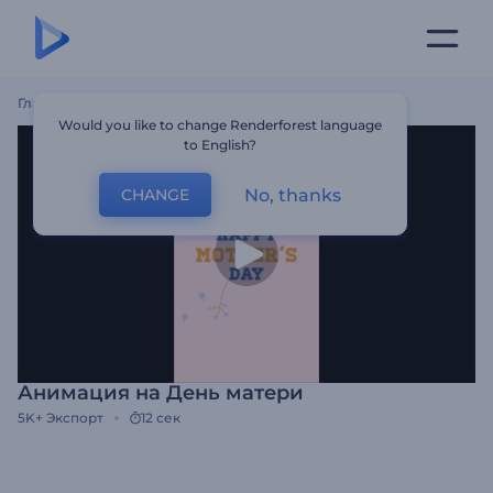
Главная
Шаблоны
Анимация На День Матери
Would you like to change Renderforest language
to English?
No, thanks
CHANGE
Анимация на День матери
5K+
Экспорт
12 сек