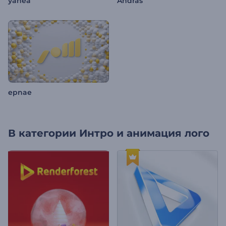
yahea
András
epnae
В категории
Интро и анимация лого