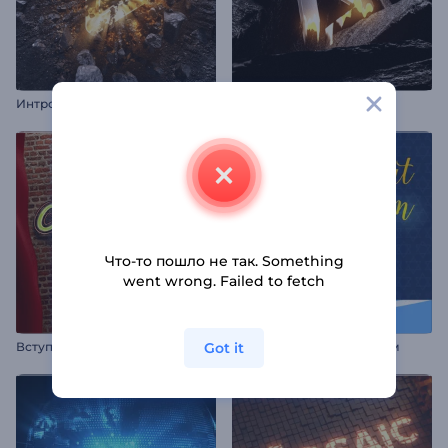
Интро "Астероидный Удар"
Интро "Огонь на камне"
Что-то пошло не так. Something
went wrong. Failed to fetch
В
ступление к комедийному шоу
Got it
Анимации: Шаббат шалом