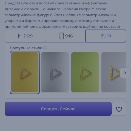
Представьте свой логотип с элегантным и эффектным
дизайном с помощью нашего шаблона Интро "Четкие
геометрические фигуры". Этот шаблон с геометрическими
узорами и формами придаст вашему логотипу стильное и
прямолинейное оформление. Настроить шаблон не составит
труда: загрузите свой логотип, напишите слоган, добавьте
16:9
9:16
1:1
фоновую музыку из нашей музыкальной библиотеки или
загрузите свою собственную. Идеально подходит для
Доступные стили
(5)
продвижения товаров и услуг, интро или аутро каналов,
телевизионной рекламы, открытия презентаций и многого
другого. Создавайте прямо сейчас и поднимайте свой бренд
на новый уровень!
Создать Сейчас