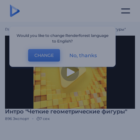
Главная
Шаблоны
Интро "Четкие Геометрические Фигуры"
Would you like to change Renderforest language
to English?
No, thanks
CHANGE
Интро "Четкие геометрические фигуры"
896
Экспорт
7 сек