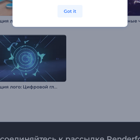
Got it
ия лого: Пазл
Анимация лого: Цифровой глитч
соединяйтесь к рассылке Renderfo