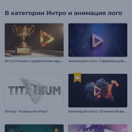
В категории
Интро и анимация лого
В
ступление к церемонии вручения «Золотого трофея»
А
нимация лого: Сверкающий глиттер
А
нимация лого: Огненный вихрь
Интро "Кованый титан"