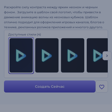
Раскройте силу контраста между ярким неоном и черным
фоном․ Загрузите в шаблон свой логотип, чтобы привести в
движение анимацию волны из неоновых кубиков. Шаблон
отлично подходит для оформления игровых каналов, блогов о
технике, рекламных роликов приложений и многого другого.
Создайте анимацию своего лого!
Доступные стили
(4)
Создать Сейчас