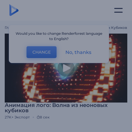
Главная
Шаблоны
Анимация Лого: Волна Из Неоновых Кубиков
Would you like to change Renderforest language
to English?
No, thanks
CHANGE
Анимация лого: Волна из неоновых
кубиков
27K+
Экспорт
8 сек