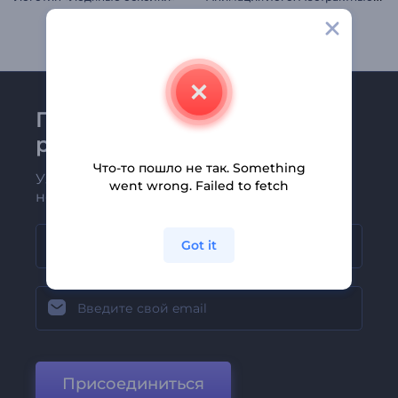
Присоединяйтесь к
рассылке Renderforest
Что-то пошло не так. Something
Узнавайте о последних новостях и
went wrong. Failed to fetch
новых предложениях первыми
Got it
Присоединиться