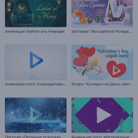
З
аставка "Волшебное Рождество"
Анимация Лайлат аль Мирадж
А
нимация лого: Корпоративный глянец
И
нтро "Купидон на День святого Валентина"
А
нимация лого: Абстрактные формы
Логотип «Ледяные осколки»