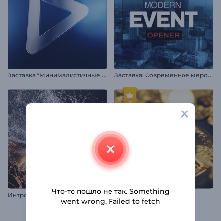
З
аставка "Минималистичные Тени"
З
аставка: Современное мероприятие
Что-то пошло не так. Something
Интро "Всплеск частиц"
Заставка: Криптовалюта
went wrong. Failed to fetch