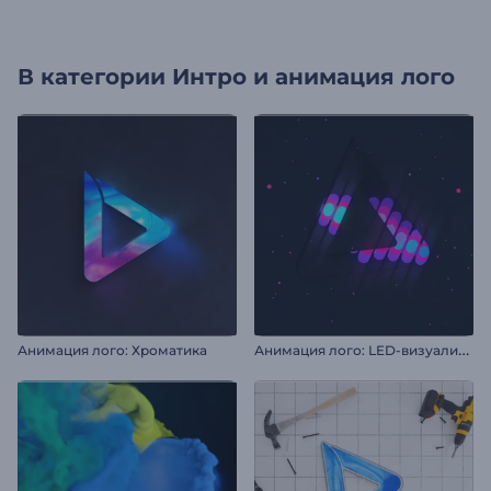
В категории
Интро и анимация лого
А
нимация лого: LED-визуализация
Анимация лого: Хроматика