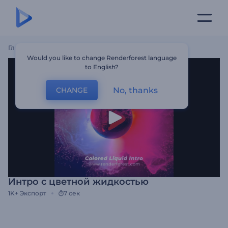
Главная
Шаблоны
Интро С Цветной Жидкостью
Would you like to change Renderforest language
to English?
No, thanks
CHANGE
Интро с цветной жидкостью
1K+
Экспорт
7 сек