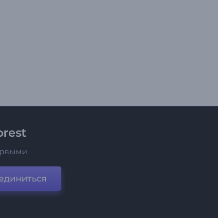
rest
ервыми
единиться