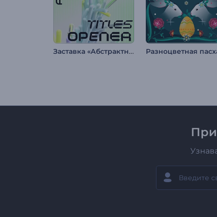
Заставка «Абстрактные титры»
При
Узнав