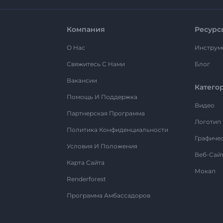
Компания
Ресурс
О Нас
Инструм
Свяжитесь С Нами
Блог
Вакансии
Катего
Помощь И Поддержка
Видео
Партнерская Программа
Логотип
Политика Конфиденциальности
Графиче
Условия И Положения
Веб-Сай
Карта Сайта
Мокап
Renderforest
Программа Амбассадоров