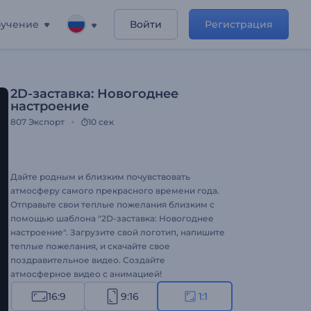
учение
Войти
Регистрация
2D-заставка: Новогоднее
настроение
807
Экспорт
10 сек
Дайте родным и близким почувствовать
атмосферу самого прекрасного времени года.
Отправьте свои теплые пожелания близким с
помощью шаблона "2D-заставка: Новогоднее
настроение". Загрузите свой логотип, напишите
теплые пожелания, и скачайте свое
поздравительное видео. Создайте
атмосферное видео с анимацией!
16:9
9:16
1:1