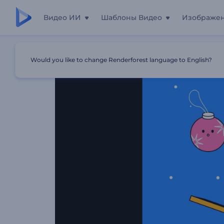
Видео ИИ
Шаблоны Видео
Изображе
Главная
Шаблоны
2D-Заставка: Новогоднее Настр
Would you like to change Renderforest language to English?