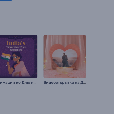
Анимации ко Дню независимости Индии
Видеооткрытка на День св. Валентина