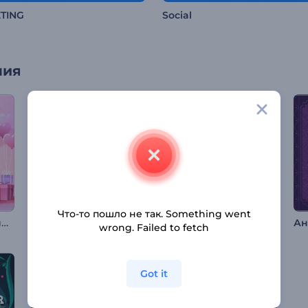
TING
Social
ния
Что-то пошло не так. Something went
Поздравления с Днем святого Валентина
Заставка в честь дня рождения
Анимация «Жуткий Хэллоуин»
wrong. Failed to fetch
Got it