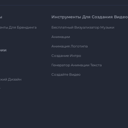
ы
Инструменты Для Создания Видео
енты Для Брендинга
Бесплатный Визуализатор Музыки
Анимации
Анимация Логотипа
рии
Создание Интро
Генератор Анимации Текста
Создайте Видео
ский Дизайн
т