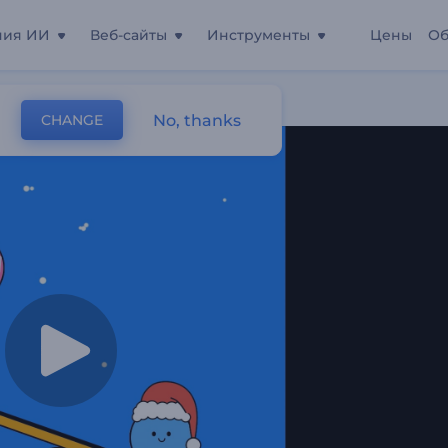
ния ИИ
Веб-сайты
Инструменты
Цены
Об
оение
No, thanks
CHANGE