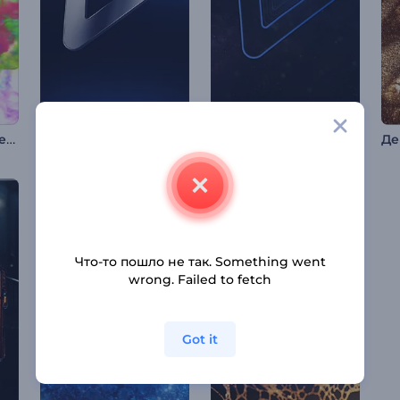
Анимация лого: Цветные частицы
Заставка "Минималистичные Тени"
Анимация лого: Полет к звездам
Что-то пошло не так. Something went
wrong. Failed to fetch
Got it