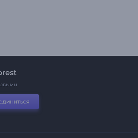
rest
ервыми
единиться