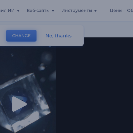
ния ИИ
Веб-сайты
Инструменты
Цены
Об
No, thanks
CHANGE