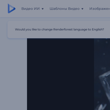
Видео ИИ
Шаблоны Видео
Изображе
Главная
Шаблоны
Хрустальный Куб-Интро
Would you like to change Renderforest language to English?