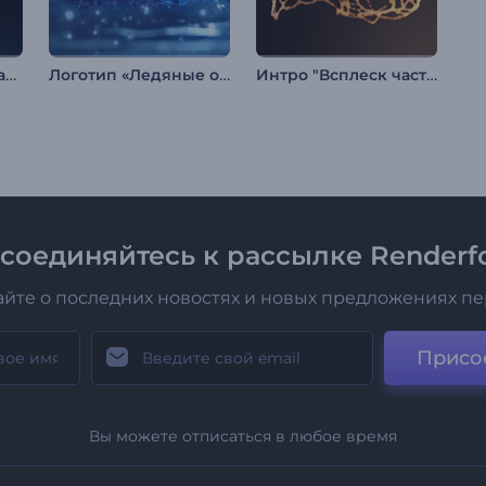
Вступление к рекламной вывеске в стиле киберпанк
Логотип «Ледяные осколки»
Интро "Всплеск частиц"
соединяйтесь к рассылке Renderfo
айте о последних новостях и новых предложениях п
Присо
Вы можете отписаться в любое время