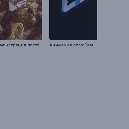
Демонстрация логотипа "Сверкающий песок"
Анимация лого: Темный глитч