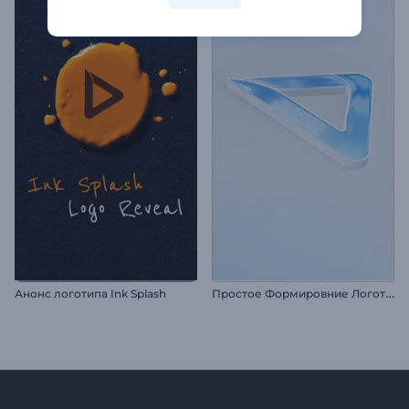
П
ростое Формировние Логотипа
Анонс логотипа Ink Splash