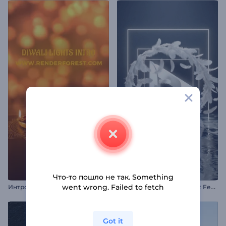
Что-то пошло не так. Something
П
редставлен логотип Soft Feathers
went wrong. Failed to fetch
Интро: Огни Дивали
Got it