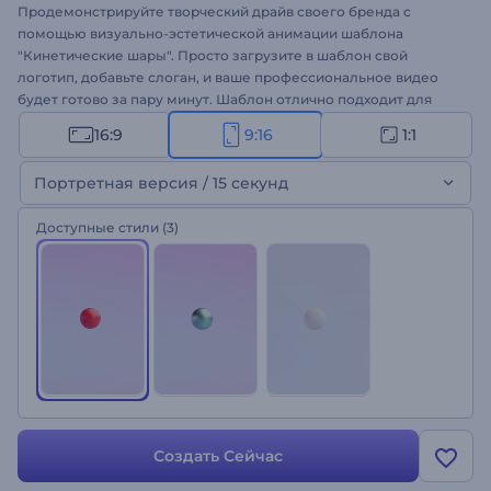
Продемонстрируйте творческий драйв своего бренда с
помощью визуально-эстетической анимации шаблона
"Кинетические шары". Просто загрузите в шаблон свой
логотип, добавьте слоган, и ваше профессиональное видео
будет готово за пару минут. Шаблон отлично подходит для
оформления видео для компаний по дизайну и строительству,
16:9
9:16
1:1
интро и конечных заставок для YouTube, проектов для
брендинга, корпоративных заставок и многого другого.
Портретная версия / 15 секунд
Создайте свое видео с эффектом кинетического движения!
Доступные стили
(3)
Создать Сейчас