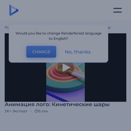
Главная
Шаблоны
Анимация Лого: Кинетические Шары
Would you like to change Renderforest language
to English?
No, thanks
CHANGE
Анимация лого: Кинетические шары
2K+
Экспорт
15 сек