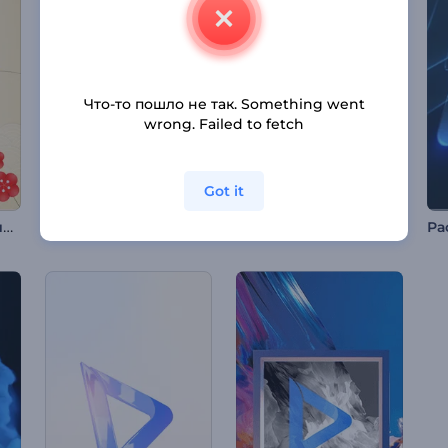
Что-то пошло не так. Something went
wrong. Failed to fetch
Got it
Поздравительно видео на Сэцубун
Заставка "Ретро 80-е"
Интро: Огни Дивали