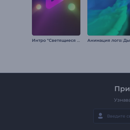
Интро "Светящиеся Шары"
При
Узнав