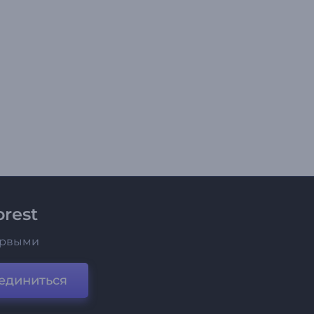
rest
ервыми
единиться