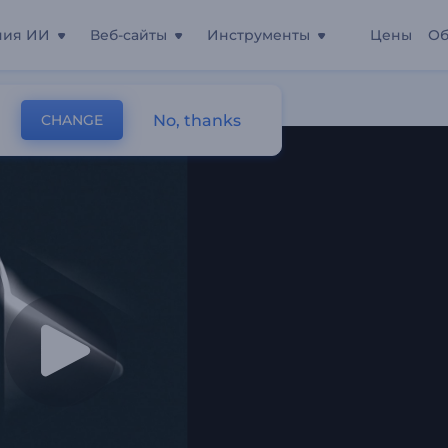
ния ИИ
Веб-сайты
Инструменты
Цены
Об
Сияние
No, thanks
CHANGE