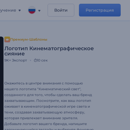
учение
Войти
Регистрация
Премиум-Шаблоны
Логотип Кинематографическое
сияние
9K+
Экспорт
10 сек
Окажитесь в центре внимания с помощью
нашего логотипа "Кинематический свет",
созданного для того, чтобы сделать ваш бренд
захватывающим. Посмотрите, как ваш логотип
оживает в кинематографической игре света и
тени, создавая захватывающую атмосферу,
которая привлекает внимание зрителя.
Добавьте логотип вашего бренда, напишите
запоминающийся теглайн и выберите фоновую