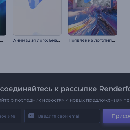
Анимация лого: Дымчатый вихрь
Анимация лого: Бизнес-минимализм
Появление логотипа в пастельном стиле
соединяйтесь к рассылке Renderfo
айте о последних новостях и новых предложениях п
Присо