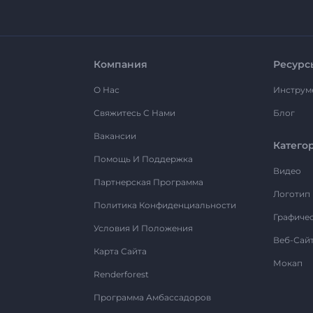
Компания
Ресурс
О Нас
Инструм
Свяжитесь С Нами
Блог
Вакансии
Катего
Помощь И Поддержка
Видео
Партнерская Программа
Логотип
Политика Конфиденциальности
Графиче
Условия И Положения
Веб-Сай
Карта Сайта
Мокап
Renderforest
Программа Амбассадоров