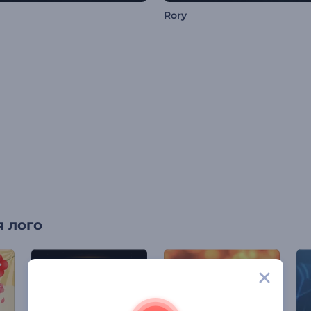
Rory
 лого