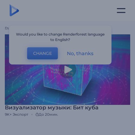
Главная
Шаблоны
Визуализатор Музыки: Бит Куба
Would you like to change Renderforest language
to English?
No, thanks
CHANGE
Визуализатор музыки: Бит куба
9K+
Экспорт
До 20мин.