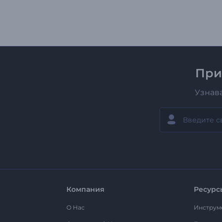
При
Узнав
Компания
Ресурс
О Нас
Инструм