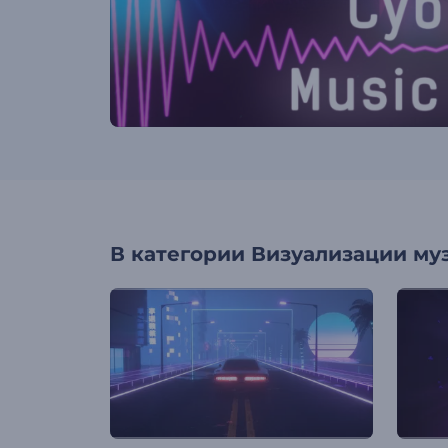
В категории
Визуализации му