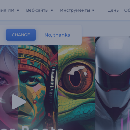
ния ИИ
Веб-сайты
Инструменты
Цены
Об
бер Биты"
No, thanks
CHANGE