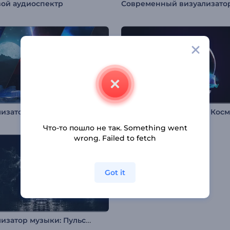
вой аудиоспектр
Визуализатор музыки "Космическая обсерватория"
Что-то пошло не так. Something went
wrong. Failed to fetch
Got it
Визуализатор музыки: Пульсирующие частицы