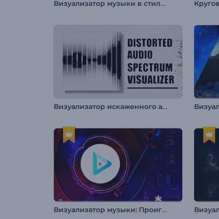
Визуализатор музыки в стиле ретрофутуризм
Круго
Визуализатор искаженного аудиоспектра
Визуализатор музыки: Проигрыватель