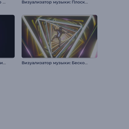
Современный визуализатор музыки
Визуализатор музыки: Плоский аудиоспектр
Визуализатор музыки: Космический фьюжн
Визуализатор музыки: Бесконечное падение