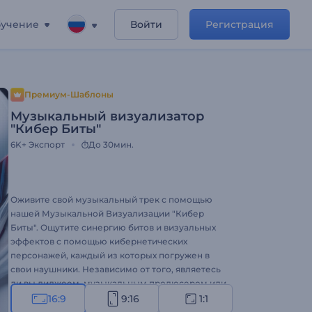
учение
Войти
Регистрация
Премиум-Шаблоны
Музыкальный визуализатор
"Кибер Биты"
6K+
Экспорт
До 30мин.
Оживите свой музыкальный трек с помощью
нашей Музыкальной Визуализации "Кибер
Биты". Ощутите синергию битов и визуальных
эффектов с помощью кибернетических
персонажей, каждый из которых погружен в
свои наушники. Независимо от того, являетесь
ли вы диджеем, музыкальным продюсером или
хотите усилить свое музыкальное присутствие,
16:9
9:16
1:1
этот визуализатор предлагает футуристический