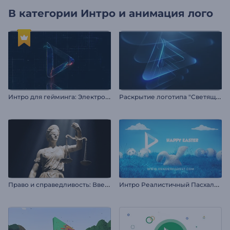
В категории
Интро и анимация лого
И
нтро для гейминга: Электро камень
Р
аскрытие логотипа "Светящиеся слои"
П
раво и справедливость: Введение
И
нтро Реалистичный Пасхальный Кролик