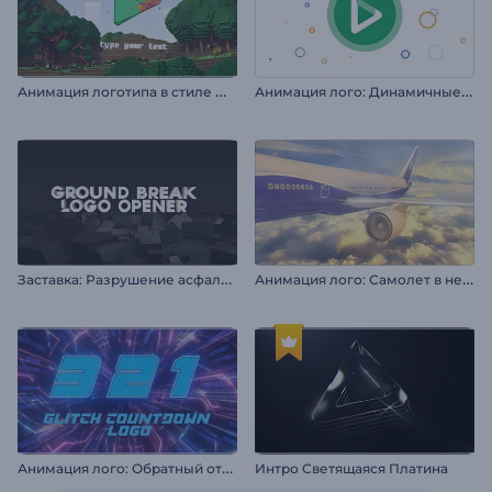
А
нимация логотипа в стиле Майнкрафт
А
нимация лого: Динамичные фигуры
З
аставка: Разрушение асфальта
А
нимация лого: Самолет в небе
А
нимация лого: Обратный отсчет в стиле глитч
Интро Светящаяся Платина