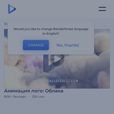
Главная
Шаблоны
Анимация Лого: Облака
Would you like to change Renderforest language
to English?
No, thanks
CHANGE
Анимация лого: Облака
80K+
Экспорт
10 сек