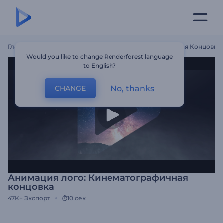
Главная
Шаблоны
Анимация Лого: Кинематографичная Концовка
Would you like to change Renderforest language
to English?
No, thanks
CHANGE
Анимация лого: Кинематографичная
концовка
47K+
Экспорт
10 сек