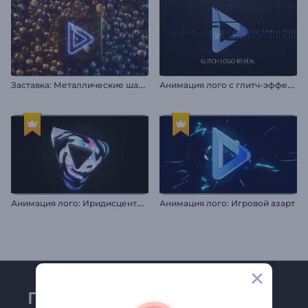
З
аставка: Металлические шары
А
нимация лого с глитч-эффектом
А
нимация лого: Иридисцентный эффект
Анимация лого: Игровой азарт
Присоединяйтесь к