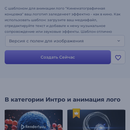
С шаблоном для анимации лого "Кинематографичная
концовка" ваш логотип заледенеет эффектно - как в кино. Как
использовать шаблон: загрузите ваш медиафайл,
отредактируйте текст и добавьте к нему музыкальное
сопровождение или звуковые эффекты. Шаблон отлично
подходит для создания видеороликов для брендов,
Версия с полем для изображения
промороликов, заставок и концовок, рекламы, презентаций и
многого другого. Дайте новый импульс своему проекту с
шаблоном "Кинематографичная концовка"!
Создать Сейчас
В категории
Интро и анимация лого