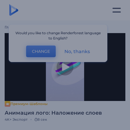
Главная
Шаблоны
Анимация Лого: Наложение Слоев
Would you like to change Renderforest language
to English?
No, thanks
CHANGE
Премиум-Шаблоны
Анимация лого: Наложение слоев
4K+
Экспорт
8 сек