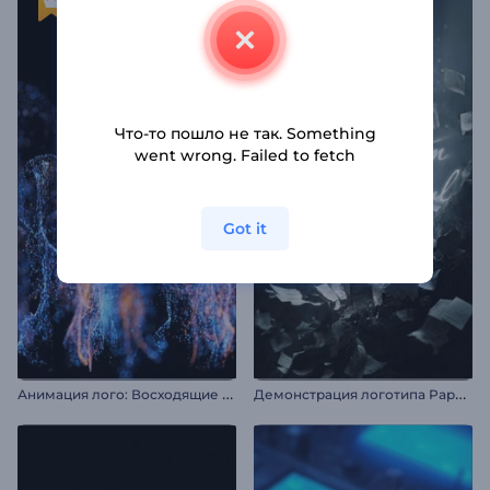
Что-то пошло не так. Something
went wrong. Failed to fetch
Got it
А
нимация лого: Восходящие волны частиц
Д
емонстрация логотипа Paper Storm