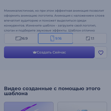
Минималистичная, но при этом эффектная анимация позволит
оформить анимацию логотипа. Анимация с наложением слоев
впечатлит аудиторию и поможет выделиться среди
конкурентов. Измените шаблон - загрузите свой логотип,
слоган и подберите звуковые эффекты. Шаблон отлично
подходит для оформления интро, конечных заставок,
16:9
9:16
1:1
корпоративных презентаций, промороликов компании,
презентации канала и многого другого. Создайте анимацию
своего логотипа прямо в браузере!
Создать Сейчас
Видео созданные с помощью этого
шаблона