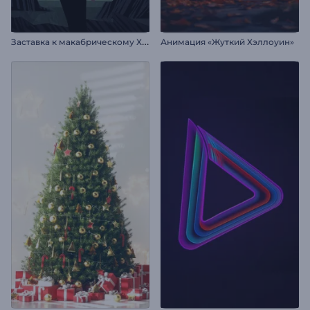
З
аставка к макабрическому Хэллоуину
Анимация «Жуткий Хэллоуин»