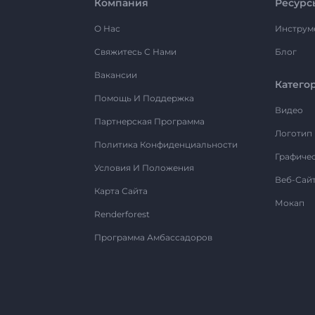
Компания
Ресурс
О Нас
Инструм
Свяжитесь С Нами
Блог
Вакансии
Катего
Помощь И Поддержка
Видео
Партнерская Программа
Логотип
Политика Конфиденциальности
Графиче
Условия И Положения
Веб-Сай
Карта Сайта
Мокап
Renderforest
Программа Амбассадоров