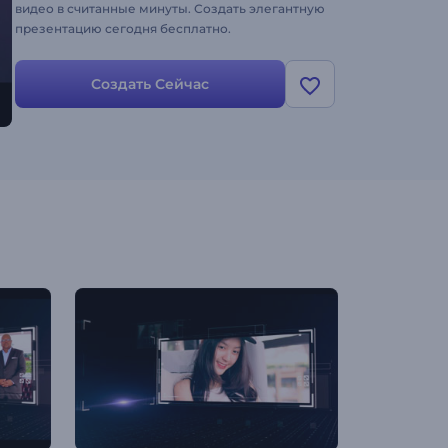
видео в считанные минуты. Создать элегантную
презентацию сегодня бесплатно.
Создать Сейчас