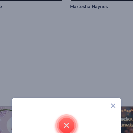
e
Martesha Haynes