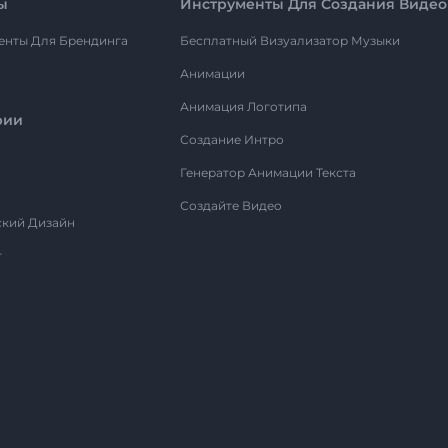
ы
Инструменты Для Создания Видео
енты Для Брендинга
Бесплатный Визуализатор Музыки
Анимации
Анимация Логотипа
рии
Создание Интро
Генератор Анимации Текста
Создайте Видео
ский Дизайн
т