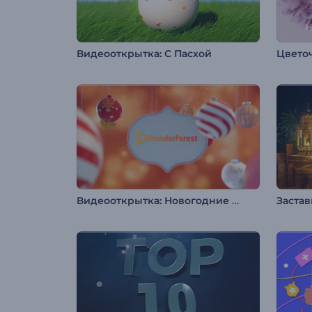
Видеооткрытка: С Пасхой
Видеооткрытка: Новогодние украшения
Застав