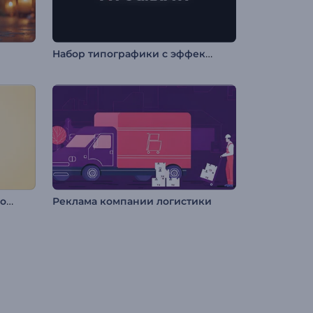
Набор типографики с эффектом глитч
Анимация логотипа: 3D-венок на Рождество
Реклама компании логистики