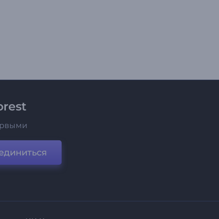
rest
ервыми
единиться