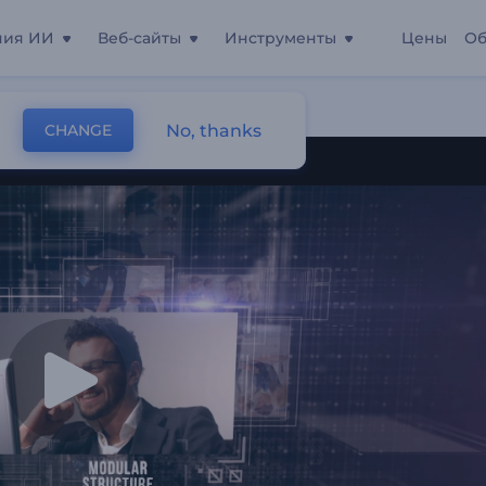
ния ИИ
Веб-сайты
Инструменты
Цены
Об
No, thanks
CHANGE