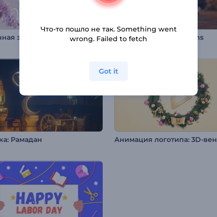
Что-то пошло не так. Something went
Цветочная заставка ко Дню св. Валентина
Ramadan 3D Animations
wrong. Failed to fetch
Got it
ка: Рамадан