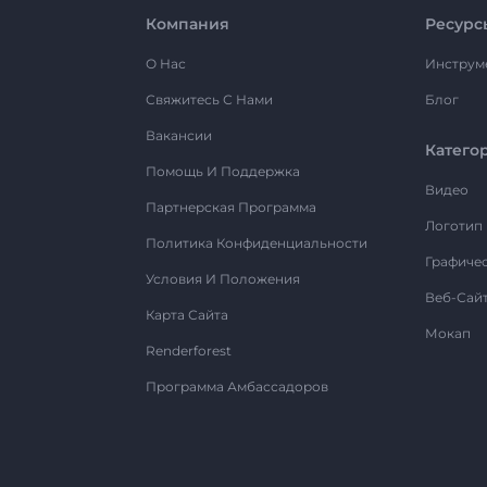
Компания
Ресурс
О Нас
Инструм
Свяжитесь С Нами
Блог
Вакансии
Катего
Помощь И Поддержка
Видео
Партнерская Программа
Логотип
Политика Конфиденциальности
Графиче
Условия И Положения
Веб-Сай
Карта Сайта
Мокап
Renderforest
Программа Амбассадоров