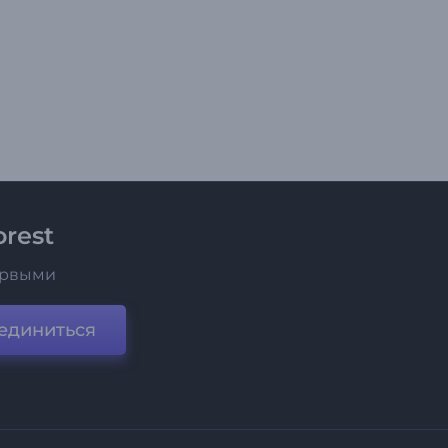
rest
ервыми
единиться