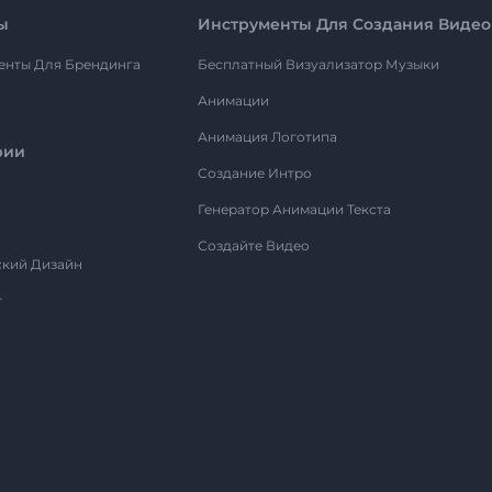
ы
Инструменты Для Создания Видео
енты Для Брендинга
Бесплатный Визуализатор Музыки
Анимации
Анимация Логотипа
рии
Создание Интро
Генератор Анимации Текста
Создайте Видео
ский Дизайн
т