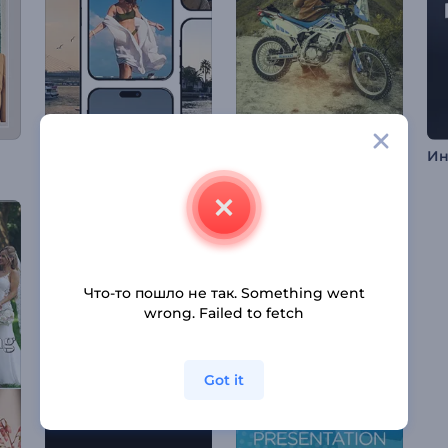
Наилучшие моменты путешествия
Рил "Приключения на мотоциклах"
Что-то пошло не так. Something went
wrong. Failed to fetch
Got it