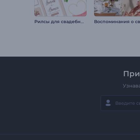
Рилсы для свадебных приглашений
При
Узнав