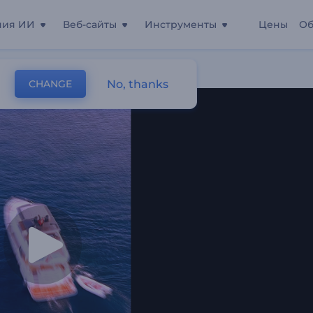
ния ИИ
Веб-сайты
Инструменты
Цены
Об
 Путешествий
No, thanks
CHANGE