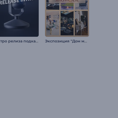
Интро релиза подкаста
Экспозиция "Дом мечты"