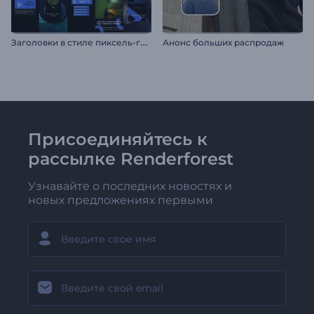
З
аголовки в стиле пиксель-глитч
Анонс больших распродаж
Присоединяйтесь к
рассылке Renderforest
Узнавайте о последних новостях и
новых предложениях первыми