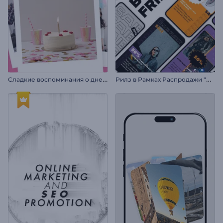
С
ладкие воспоминания о дне рождения
Р
илз в Рамках Распродажи "Черная пятница"