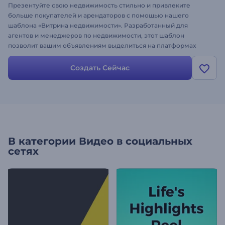
Презентуйте свою недвижимость стильно и привлеките
больше покупателей и арендаторов с помощью нашего
шаблона «Витрина недвижимости». Разработанный для
агентов и менеджеров по недвижимости, этот шаблон
позволит вашим объявлениям выделиться на платформах
социальных сетей. Персонализируйте его с помощью видео,
изображений и фоновой музыки, а затем поделитесь им
Создать Сейчас
прямо на своих профилях, чтобы вызвать интерес и повысить
продажи. Создайте его прямо сейчас и уделите каждому
объекту недвижимости то внимание, которого он
заслуживает!
В категории
Видео в социальных
сетях