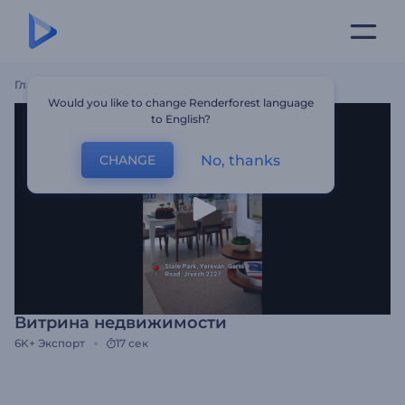
Главная
Шаблоны
Витрина Недвижимости
Would you like to change Renderforest language
to English?
No, thanks
CHANGE
Витрина недвижимости
6K+
Экспорт
17 сек