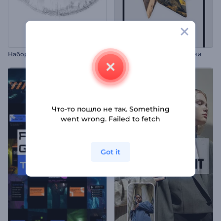
Н
абор для видео: Онлайн-маркетинг и SEO
Рилс с тревел-снепшотами
Что-то пошло не так. Something
went wrong. Failed to fetch
Got it