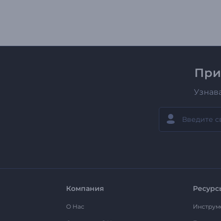
При
Узнав
Компания
Ресурс
О Нас
Инструм