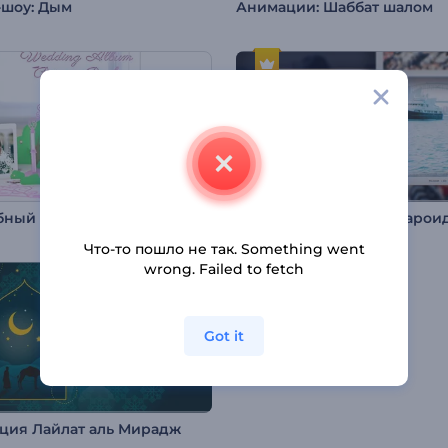
-шоу: Дым
Анимации: Шаббат шалом
бный 3D-альбом
Слайд-шоу: Рамки поларои
Что-то пошло не так. Something went
wrong. Failed to fetch
Got it
ция Лайлат аль Мирадж