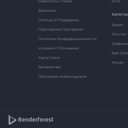
Свяжитесь С Нами
Блог
Вакансии
Катего
Помощь И Поддержка
Видео
Партнерская Программа
Логотип
Политика Конфиденциальности
Графиче
Условия И Положения
Веб-Сай
Карта Сайта
Мокап
Renderforest
Программа Амбассадоров