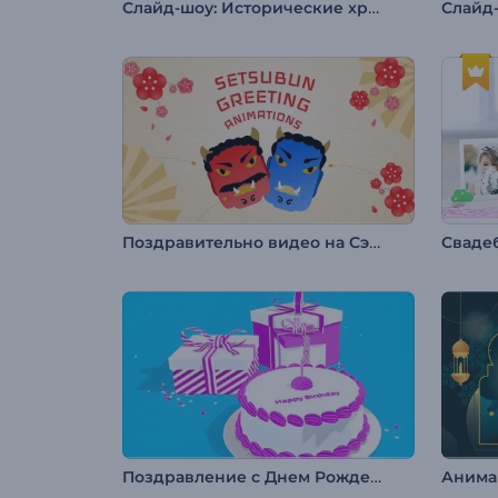
Слайд-шоу: Исторические хроники
Слайд
Поздравительно видео на Сэцубун
Сваде
Поздравление с Днем Рождения
Анима