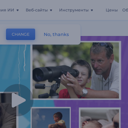
ния ИИ
Веб-сайты
Инструменты
Цены
Об
No, thanks
CHANGE