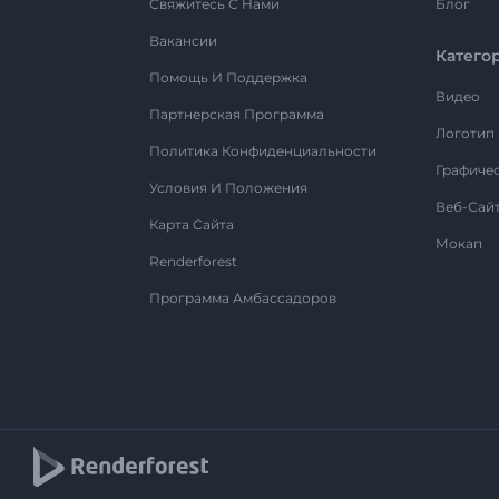
Свяжитесь С Нами
Блог
Вакансии
Катего
Помощь И Поддержка
Видео
Партнерская Программа
Логотип
Политика Конфиденциальности
Графиче
Условия И Положения
Веб-Сай
Карта Сайта
Мокап
Renderforest
Программа Амбассадоров