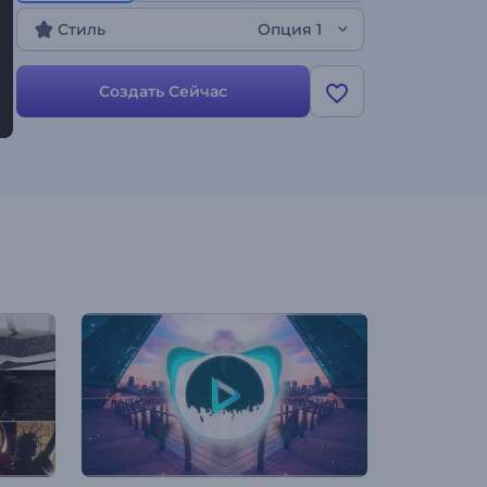
вариантов цвета, и все готово. Шаблон
Стиль
Опция 1
идеально подходит для музыкальных
видеоклипов, живых выступлений и
продвижения музыки в социальных сетях,
Создать Сейчас
предлагая уникальный способ демонстрации
ваших треков. Начните прямо сейчас!