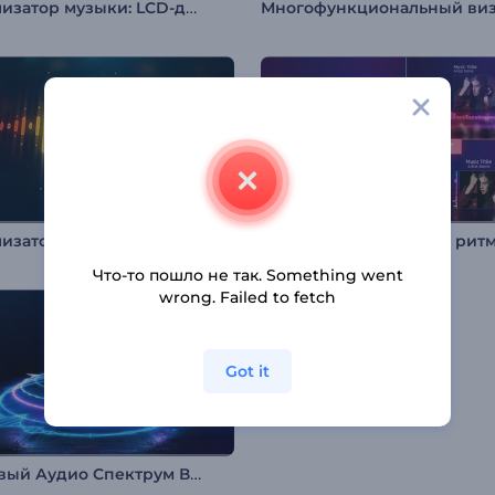
Визуализатор музыки: LCD-дисплей
изатор музыки: Радуга
Эквалайзер Неоновые рит
Что-то пошло не так. Something went
wrong. Failed to fetch
Got it
Неоновый Аудио Спектрум Визуализатор