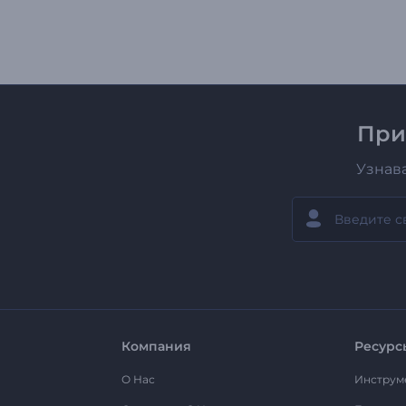
При
Узнав
Компания
Ресурс
О Нас
Инструм