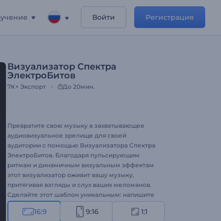
учение
Войти
Регистрация
Визуализатор Спектра
ЭлектроБитов
7K+
Экспорт
До 20мин.
Превратите свою музыку в захватывающее
аудиовизуальное зрелище для своей
аудитории с помощью Визуализатора Спектра
ЭлектроБитов. Благодаря пульсирующим
ритмам и динамичным визуальным эффектам
этот визуализатор оживит вашу музыку,
притягивая взгляды и слух ваших меломанов.
Сделайте этот шаблон уникальным: напишите
название песни и имя исполнителя, загрузите
16:9
9:16
1:1
музыкальный трек, выберите один из