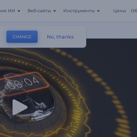
ния ИИ
Веб-сайты
Инструменты
Цены
Об
итов
No, thanks
CHANGE