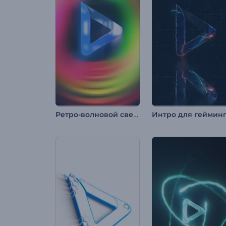
Ретро-волновoй светящийся логотип