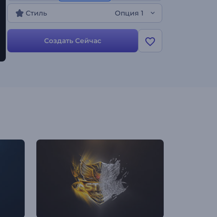
яркий визуальный эффект и оставить
Стиль
Опция 1
неизгладимый след в памяти зрителей.
Создавайте прямо сейчас, и пусть ваш бренд
завоюет всеобщее внимание!
Создать Сейчас