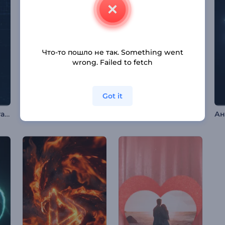
Что-то пошло не так. Something went
wrong. Failed to fetch
Got it
Интро для гейминга: Электро камень
Заставка Neon FM Studio
Начало сказки