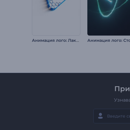
Анимация лого: Лаконичная форма
При
Узнав