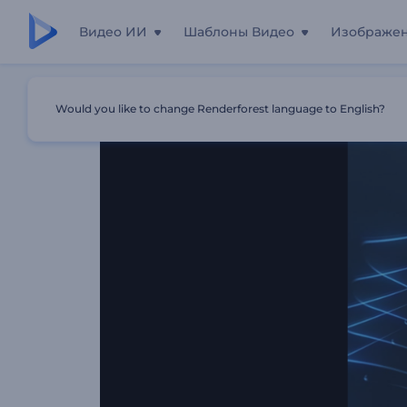
Видео ИИ
Шаблоны Видео
Изображе
Главная
Шаблоны
Раскрытие Логотипа "Светящиес
Would you like to change Renderforest language to English?