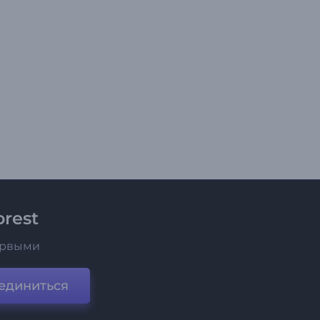
rest
ервыми
единиться