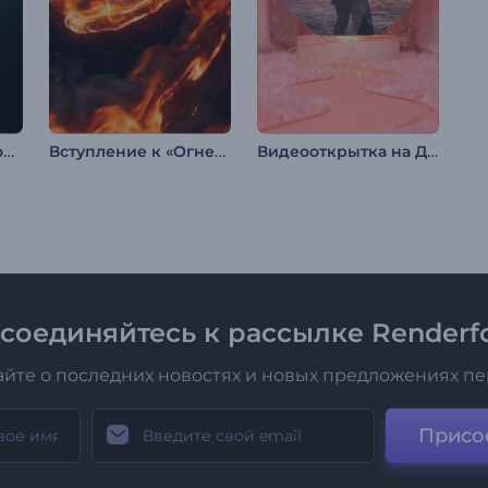
Анимация лого: Столкновение частиц
Вступление к «Огненному вихрю»
Видеооткрытка на День св. Валентина
соединяйтесь к рассылке Renderfo
айте о последних новостях и новых предложениях п
Присо