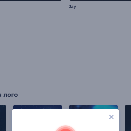
Jay
 лого