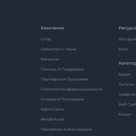
Компания
Ресурс
О Нас
Инструм
Свяжитесь С Нами
Блог
Вакансии
Катего
Помощь И Поддержка
Видео
Партнерская Программа
Логотип
Политика Конфиденциальности
Графиче
Условия И Положения
Веб-Сай
Карта Сайта
Мокап
Renderforest
Программа Амбассадоров