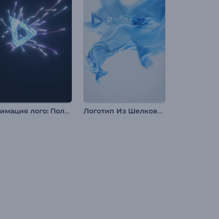
Анимация лого: Полосы света
Логотип Из Шелковой Ткани