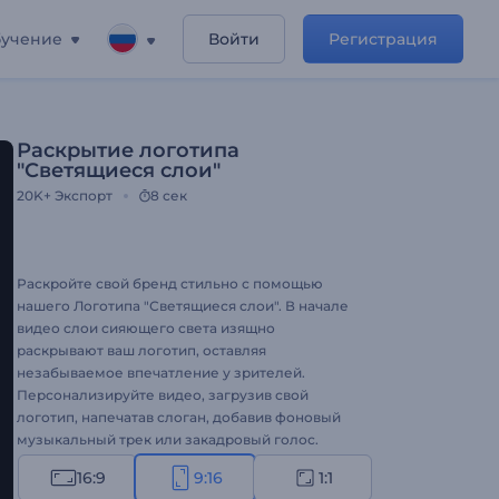
учение
Войти
Регистрация
Раскрытие логотипа
"Светящиеся слои"
20K+
Экспорт
8 сек
Раскройте свой бренд стильно с помощью
нашего Логотипа "Светящиеся слои". В начале
видео слои сияющего света изящно
раскрывают ваш логотип, оставляя
незабываемое впечатление у зрителей.
Персонализируйте видео, загрузив свой
логотип, напечатав слоган, добавив фоновый
музыкальный трек или закадровый голос.
Идеально подходит для компаний, творческих
16:9
9:16
1:1
проектов и частных лиц, желающих произвести