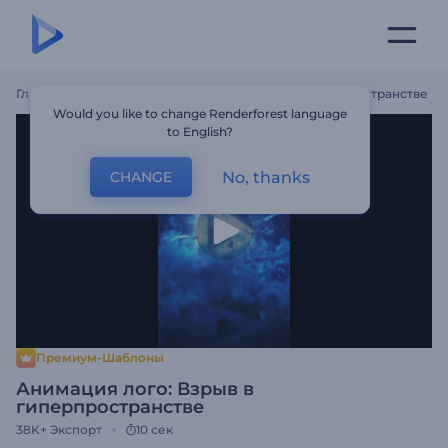
Главная
Шаблоны
Анимация Лого: Взрыв В Гиперпространстве
Would you like to change Renderforest language
to English?
No, thanks
CHANGE
Премиум-Шаблоны
Анимация лого: Взрыв в
гиперпространстве
38K+
Экспорт
10 сек