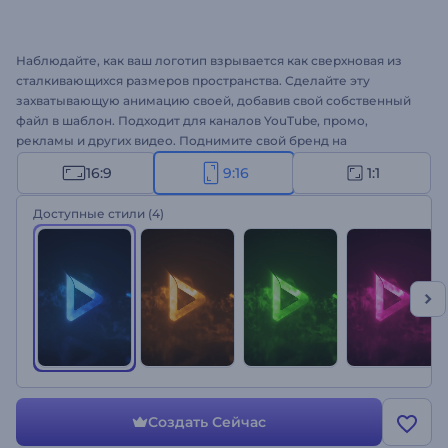
Наблюдайте, как ваш логотип взрывается как сверхновая из
сталкивающихся размеров пространства. Сделайте эту
захватывающую анимацию своей, добавив свой собственный
файл в шаблон. Подходит для каналов YouTube, промо,
рекламы и других видео. Поднимите свой бренд на
сверхсветовые скорости с помощью логотипа Hyperspace
16:9
9:16
1:1
Explosion. Попробуйте!
Доступные стили
(4)
Создать Сейчас