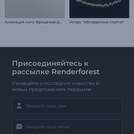
А
нимация лого: Вращение дыма
Интро "Абстрактные глитчи"
Присоединяйтесь к
рассылке Renderforest
Узнавайте о последних новостях и
новых предложениях первыми