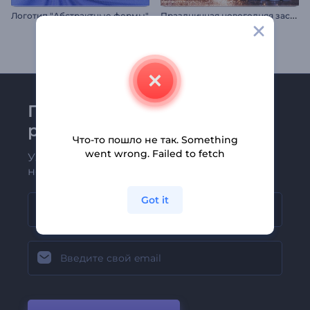
П
раздничная новогодняя заставка
Логотип "Абстрактные формы"
Присоединяйтесь к
рассылке Renderforest
Что-то пошло не так. Something
went wrong. Failed to fetch
Узнавайте о последних новостях и
новых предложениях первыми
Got it