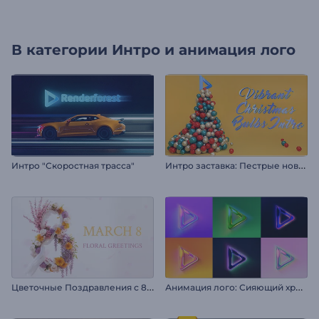
В категории
Интро и анимация лого
И
нтро заставка: Пестрые новогодние шары
Интро "Скоростная трасса"
Ц
веточные Поздравления с 8 Марта
А
нимация лого: Сияющий хром