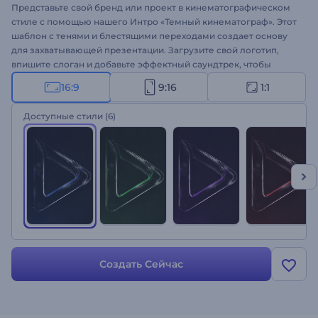
Представьте свой бренд или проект в кинематографическом
стиле с помощью нашего Интро «Темный кинематограф». Этот
шаблон с тенями и блестящими переходами создает основу
для захватывающей презентации. Загрузите свой логотип,
впишите слоган и добавьте эффектный саундтрек, чтобы
создать запоминающееся вступление. Идеально подходит для
16:9
9:16
1:1
рекламных акций компании или услуг, интро или аутро
каналов, кинематографических вступительных роликов и
Доступные стили
(6)
многого другого. Создавайте прямо сейчас и привлекайте
свою аудиторию моментальгно!
Создать Сейчас