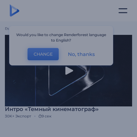
Главная
Шаблоны
Интро «Темный Кинематограф»
Would you like to change Renderforest language
to English?
No, thanks
CHANGE
Интро «Темный кинематограф»
30K+
Экспорт
9 сек