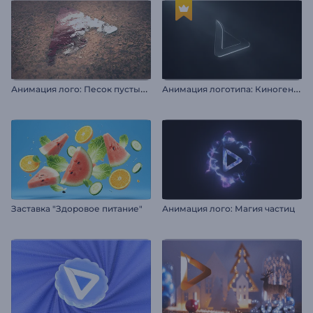
А
нимация лого: Песок пустыни
А
нимация логотипа: Киногеничный глянец
Заставка "Здоровое питание"
Анимация лого: Магия частиц