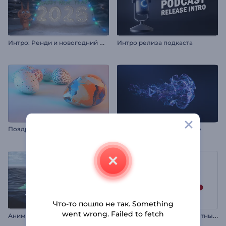
И
нтро: Ренди и новогодний фейерверк
Интро релиза подкаста
П
оздравительная открытка на Пасху
Анимация лого: Свечение
Что-то пошло не так. Something
went wrong. Failed to fetch
А
нимация лого: Разноцветные формы
Анимация лого: Океан