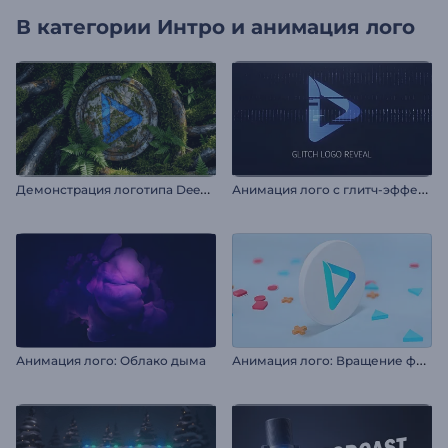
В категории
Интро и анимация лого
Д
емонстрация логотипа Deep Forest
А
нимация лого с глитч-эффектом
А
нимация лого: Вращение фигур
Анимация лого: Облако дыма