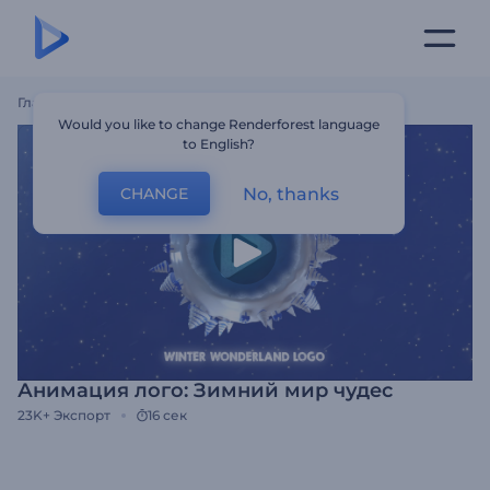
Главная
Шаблоны
Анимация Лого: Зимний Мир Чудес
Would you like to change Renderforest language
to English?
No, thanks
CHANGE
Анимация лого: Зимний мир чудес
23K+
Экспорт
16 сек