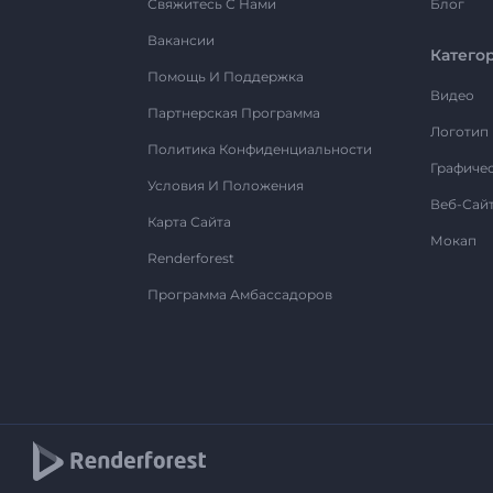
Свяжитесь С Нами
Блог
Вакансии
Катего
Помощь И Поддержка
Видео
Партнерская Программа
Логотип
Политика Конфиденциальности
Графиче
Условия И Положения
Веб-Сай
Карта Сайта
Мокап
Renderforest
Программа Амбассадоров