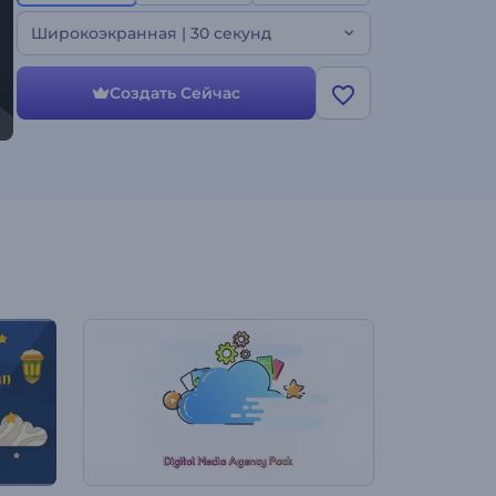
загрузите медиафайлы, напишите текст,
внесите необходимые изменения и дополните
Широкоэкранная | 30 секунд
свой жуткий видеопроект фоновой музыкой
или даже закадровым голосом. Идеально
подходит для фильмов ужасов, захватывающих
Создать Сейчас
тизеров, рекламных акций на Хэллоуин, жутких
заставок и т.д. Создавайте прямо сейчас!