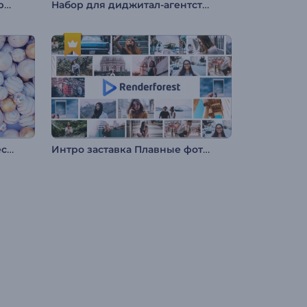
Поздравление Нузул Ал-Коран
Набор для диджитал-агентства
Заставка: Счастливое Рождество
Интро заставка Плавные фоторамки