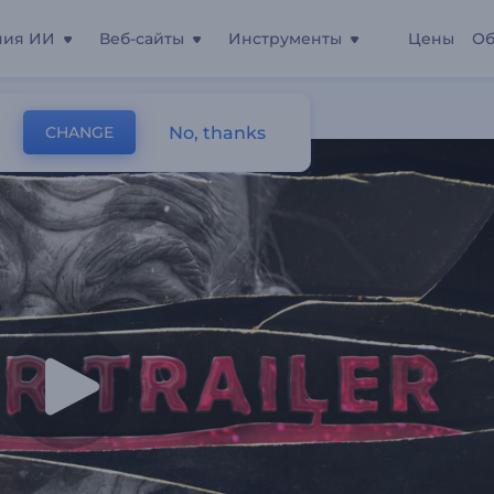
ния ИИ
Веб-сайты
Инструменты
Цены
Об
No, thanks
CHANGE