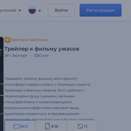
учение
Войти
Регистрация
Премиум-Шаблоны
Трейлер к фильму ужасов
2K+
Экспорт
30 сек
Придайте своему фильму или проекту
атмосферу страха и ужаса с помощью нашего
Трейлера к Фильму Ужасов. Этот шаблон с
леденящими душу сценами, жуткими
спецэффектами и захватывающими
визуальными эффектами заставит вашу
аудиторию вздрогнуть в предвкушении
разгадки тайн, поджидающих в вашем шедевре
ужасов. Настроить шаблон не составит труда:
16:9
9:16
1:1