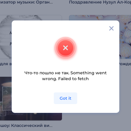
Визуализатор музыки: Органика
Набор для видео: Онлайн-маркетинг и SEO
Что-то пошло не так. Something went
wrong. Failed to fetch
Got it
Слайд-шоу: Классический винтаж