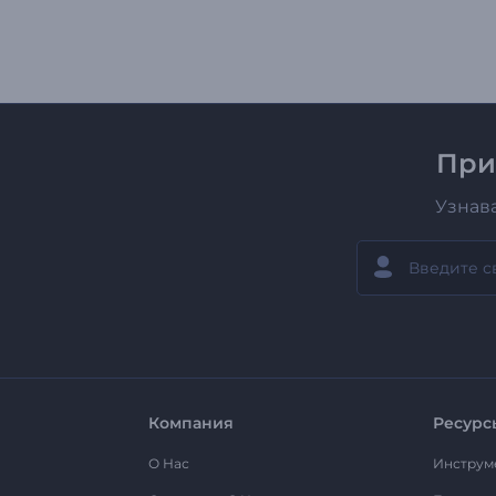
При
Узнав
Компания
Ресурс
О Нас
Инструм