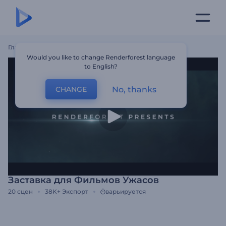
Главная
Шаблоны
Заставка Для Фильмов Ужасов
Would you like to change Renderforest language
to English?
No, thanks
CHANGE
Заставка для Фильмов Ужасов
20
сцен
38K+
Экспорт
варьируется