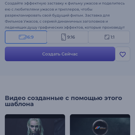
Создайте эффектную заставку к фильму ужасов и поделитесь
ею с любителями ужасов и триллеров, чтобы
разрекламировать свой будущий фильм. Заставка для
Фильмов Ужасов, с серией динамичных заголовков и
леденящих душу графических эффектов, которые произведут
неизгладимое впечатление на вашу аудиторию. Этот
16:9
9:16
1:1
тематический шаблон содержит все необходимое, чтобы
создать тревожное и пугающее начало для ваших хоррор-
проектов, которое заставит ваших зрителей трепетать в
Создать Сейчас
ожидании фильма. Загрузите свои медиафайлы, напечатайте
свои тексты и добавьте драматическую фоновую музыку,
чтобы завершить заставку. Прекрасно подходит для рекламы
фильмов ужасов, драм, триллеров, криминала и
документальных жанров. Попробуйте уже прямо сейчас!
Видео созданные с помощью этого
шаблона