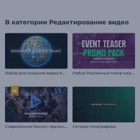
В категории
Редактирование видео
Н
абор для создания видео Карта мира
Н
абор Рекламный тизер мероприятия
С
овременная бизнес-презентация
Сетевая типографика