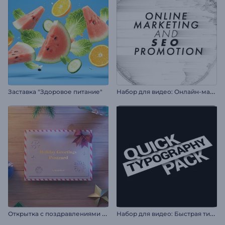
Н
абор для видео: Онлайн-маркетинг и SEO
Заставка "Здоровое питание"
О
ткрытка с поздравлениями с праздником
Н
абор для видео: Быстрая типографика