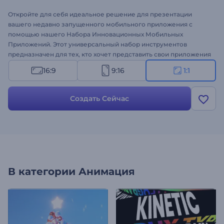
Откройте для себя идеальное решение для презентации
вашего недавно запущенного мобильного приложения с
помощью нашего Набора Инновационных Мобильных
Приложений. Этот универсальный набор инструментов
предназначен для тех, кто хочет представить свои приложения
в модном и увлекательном виде. Легко загружайте скриншоты
16:9
9:16
1:1
вашего приложения, вводите ключевые функции и
представляйте свои приложения с разных сторон. Идеально
подходит для продвижения приложений, представления
Создать Сейчас
новых функций, анонсирования запуска приложений и многих
других проектов. Попробуйте прямо сейчас!
В категории
Анимация