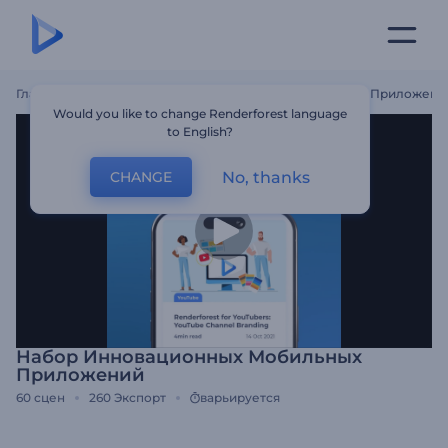
Главная
Шаблоны
Набор Инновационных Мобильных Приложени
Would you like to change Renderforest language
to English?
No, thanks
CHANGE
Набор Инновационных Мобильных
Приложений
60
сцен
260
Экспорт
варьируется