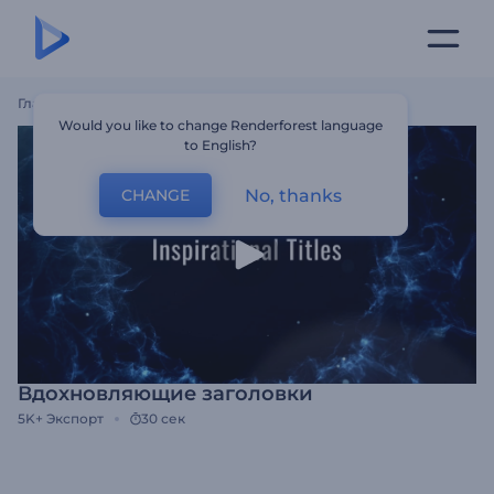
Главная
Шаблоны
Вдохновляющие Заголовки
Would you like to change Renderforest language
to English?
No, thanks
CHANGE
Вдохновляющие заголовки
5K+
Экспорт
30 сек