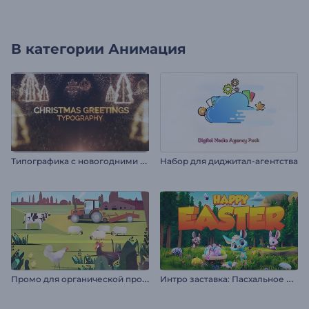
В категории
Анимация
Т
ипографика с новогодними поздравлениями
Набор для диджитал-агентства
П
ромо для органической продукции
И
нтро заставка: Пасхальное приключение