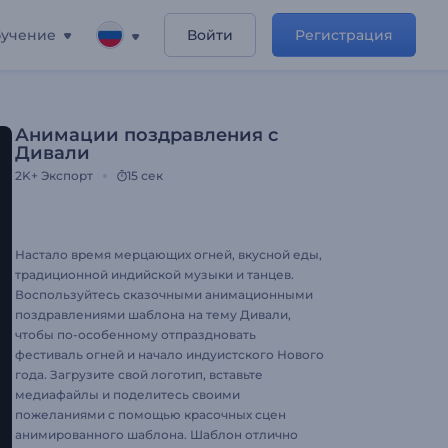
учение
Войти
Регистрация
Анимации поздравления с
Дивали
2K+
Экспорт
15 сек
Настало время мерцающих огней, вкусной еды,
традиционной индийской музыки и танцев.
Воспользуйтесь сказочными анимационными
поздравлениями шаблона на тему Дивали,
чтобы по-особенному отпраздновать
фестиваль огней и начало индуистского Нового
года. Загрузите свой логотип, вставьте
медиафайлы и поделитесь своими
пожеланиями с помощью красочных сцен
анимированного шаблона. Шаблон отлично