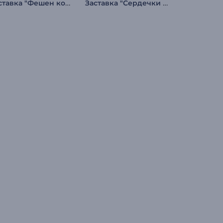
Заставка "Фешен коллекция"
Заставка "Сердечки ко Дню святого Валентина"