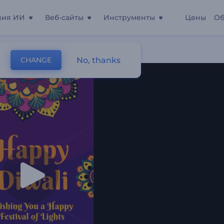
ния ИИ
Веб-сайты
Инструменты
Цены
Об
ли
No, thanks
CHANGE