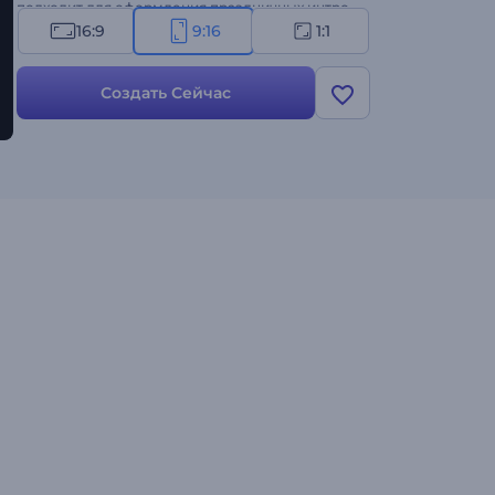
подходит для оформления праздничных интро,
видеооткрыток, приглашений на торжества и
16:9
9:16
1:1
многого другого. Создайте свое видео!
Создать Сейчас