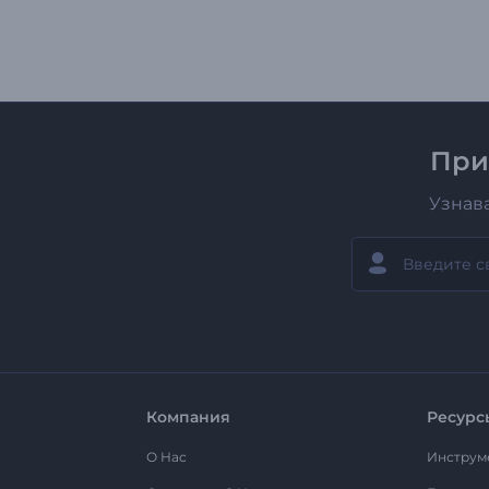
При
Узнав
Компания
Ресурс
О Нас
Инструм