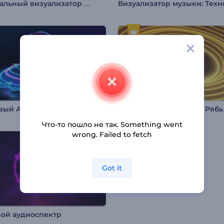
Музыкальный визуализатор "Темный лес"
Неоновый Аудио Спектрум Визуализатор
Что-то пошло не так. Something went
wrong. Failed to fetch
Got it
вой аудиоспектр