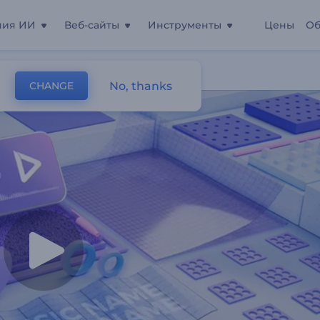
ния ИИ
Веб-сайты
Инструменты
Цены
Об
еское Движение
No, thanks
CHANGE