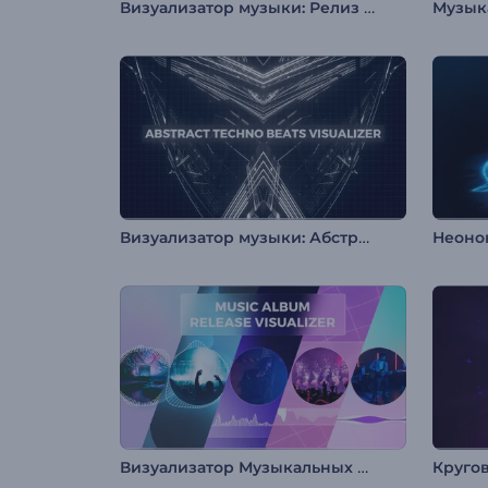
Визуализатор музыки: Релиз музыки
Визуализатор музыки: Абстрактные биты техно
Визуализатор Музыкальных Альбомов
Круго