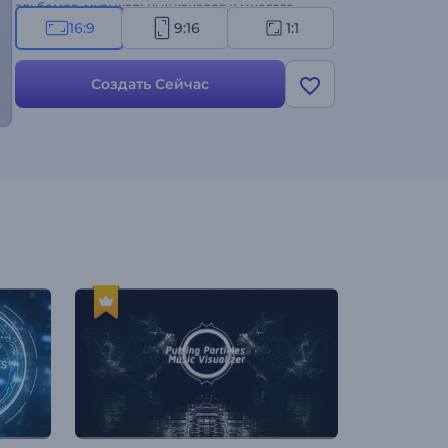
альбомов, музыкальных каналов и многого
другого. Порадуйте аудиторию современной
16:9
9:16
1:1
музыкальной визуализацией — создайте свое
видео!
Создать Сейчас