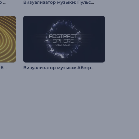
Визуализатор музыки: Техно биты
Визуализатор музыки: Пульсирующие частицы
Визуализатор музыки: Рябь битов
Визуализатор музыки: Абстрактная сфера