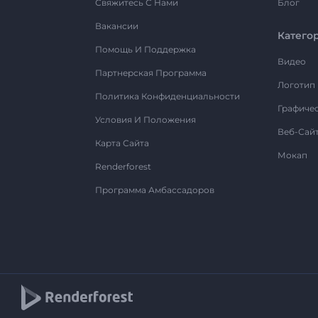
Свяжитесь С Нами
Блог
Вакансии
Катего
Помощь И Поддержка
Видео
Партнерская Программа
Логотип
Политика Конфиденциальности
Графиче
Условия И Положения
Веб-Сай
Карта Сайта
Мокап
Renderforest
Программа Амбассадоров