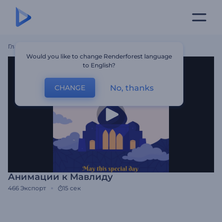
Главная
Шаблоны
Анимации К Мавлиду
Would you like to change Renderforest language
to English?
No, thanks
CHANGE
Анимации к Мавлиду
466
Экспорт
15 сек