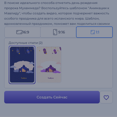
В поиске идеального способа отметить день рождения
пророка Мухаммеда? Воспользуйтесь шаблоном "Анимации к
Мавлиду", чтобы создать видео, которое подчеркнет важность
особого праздника для всего исламского мира. Шаблон,
вдохновленный праздником, поможет вам поделиться своими
сообщениями в несколько кликов. Загрузите свой логотип,
16:9
9:16
1:1
добавьте поздравления, и через несколько минут ваш
анимационный ролик будет готов. Шаблон идеально подходит
Доступные стили
(2)
для оформления праздничных приглашений, поздравлений,
заставок к презентациям и других проектов. Создайте свое
видео!
Создать Сейчас