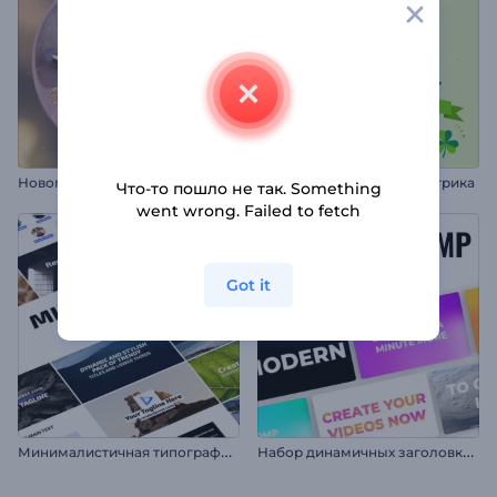
Н
овогодняя мерцающая типографика
Анимации на День св. Патрика
Что-то пошло не так. Something
went wrong. Failed to fetch
Got it
М
инималистичная типографика для соцсетей
Н
абор динамичных заголовков в стиле стомп