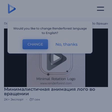
Главная
Шаблоны
Минималистичная Анимация Лого Во Вращени
Would you like to change Renderforest language
to English?
No, thanks
CHANGE
Минималистичная анимация лого во
вращении
2K+
Экспорт
7 сек