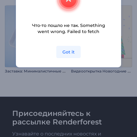
Что-то пошло не так. Something
went wrong. Failed to fetch
Got it
З
аставка: Минималистичные фигуры
В
идеооткрытка Новогодние подарки
Присоединяйтесь к
рассылке Renderforest
Узнавайте о последних новостях и