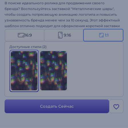
В поиске идеального ролика для продвижения своего
бренда? Воспользуйтесь заставкой "Металлические шары",
чтобы создать потрясающую анимацию логотипа и повысить
узнаваемость бренда менее чем за 10 секунд. Этот эффектный
шаблон отлично подходит для оформления короткой заставки
для ваших видео на YouTube, рекламы для ТВ, презентаций
16:9
9:16
1:1
или промороликов. Загрузите свой файл, введите текст, и ваш
профессиональный логотип будет готов у вас на глазах. Такое
Доступные стили
(2)
видео — все, что вам нужно, чтобы удивить всех своим
мегакреативным маркетинговым решением. Создайте свою
заставку!
Создать Сейчас