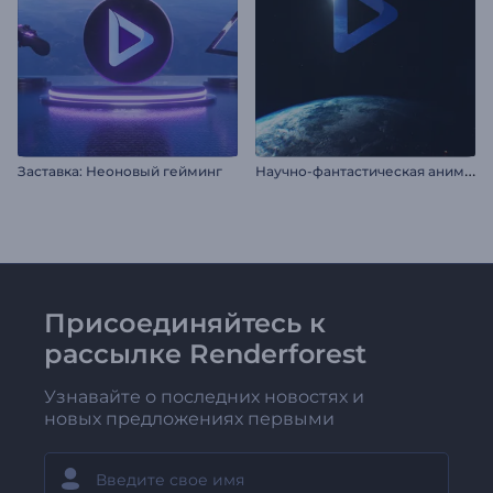
Н
аучно-фантастическая анимация лого: Земля
Заставка: Неоновый гейминг
Присоединяйтесь к
рассылке Renderforest
Узнавайте о последних новостях и
новых предложениях первыми