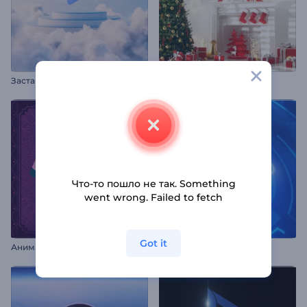
Заставка: Пастельные облака
Интро: Наряженная елка
Что-то пошло не так. Something
went wrong. Failed to fetch
Got it
А
нимации ко Дню независимости Индии
Цифровой Логотип