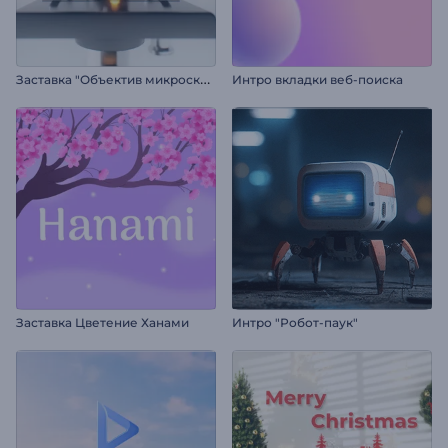
З
аставка "Объектив микроскопа"
Интро вкладки веб-поиска
Заставка Цветение Ханами
Интро "Робот-паук"