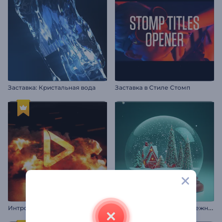
Заставка: Кристальная вода
Заставка в Стиле Стомп
З
аставка "Волшебный Снежный Шар"
Интро "Астероидный Удар"