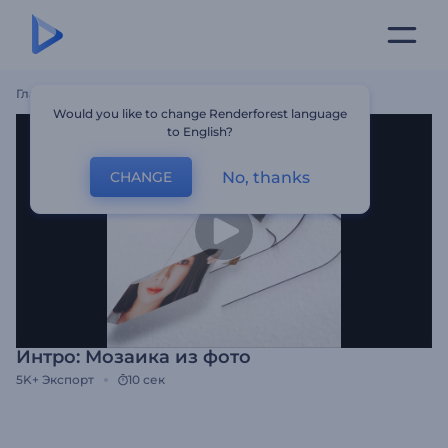
Главная
Шаблоны
Интро: Мозаика Из Фото
Would you like to change Renderforest language
to English?
No, thanks
CHANGE
Интро: Мозаика из фото
5K+
Экспорт
10 сек