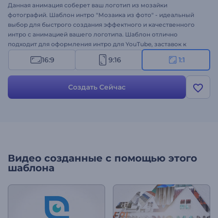
Данная анимация соберет ваш логотип из мозайки
фотографий. Шаблон интро "Мозаика из фото" - идеальный
выбор для быстрого создания эффектного и качественного
интро с анимацией вашего логотипа. Шаблон отлично
подходит для оформления интро для YouTube, заставок к
мероприятию или презентации, проморолика канала
16:9
9:16
1:1
фотографа, ТВ-шоу, интро для портфолио и многого другого.
Создать уникальное и захватывающее интро стало проще!
Создать Сейчас
Видео созданные с помощью этого
шаблона