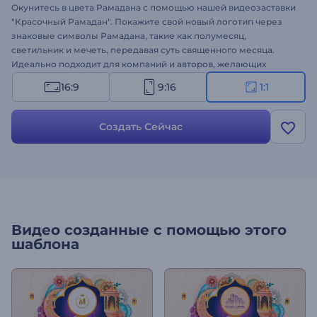
Окунитесь в цвета Рамадана с помощью нашей видеозаставки
"Красочный Рамадан". Покажите свой новый логотип через
знаковые символы Рамадана, такие как полумесяц,
светильник и мечеть, передавая суть священного месяца.
Идеально подходит для компаний и авторов, желающих
передать свои сообщения, поздравления или рекламные
16:9
9:16
1:1
предложения в честь Рамадана с помощью ярких визуальных
эффектов. Персонализируйте его своим логотипом, добавьте
текст и энергичный фоновый музыкальный трек, чтобы
Создать Сейчас
завершить праздничную атмосферу. Создавайте прямо сейчас
и несите дух Рамадана!
Видео созданные с помощью этого
шаблона