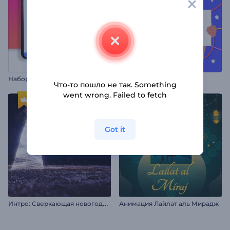
Н
абор Инновационных Мобильных Приложений
Открытка ко Дню труда
Что-то пошло не так. Something
went wrong. Failed to fetch
Got it
И
нтро: Сверкающая новогодняя елка
Анимация Лайлат аль Мирадж