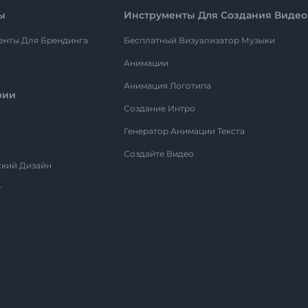
ы
Инструменты Для Создания Видео
енты Для Брендинга
Бесплатный Визуализатор Музыки
Анимации
Анимация Логотипа
рии
Создание Интро
Генератор Анимации Текста
Создайте Видео
ский Дизайн
т