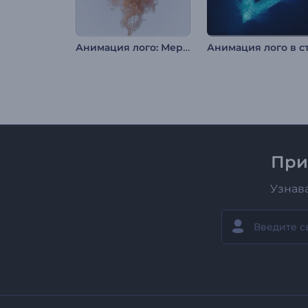
Анимация лого: Мерцающие частицы
При
Узнав