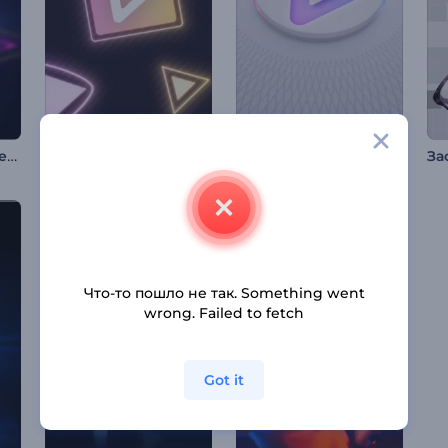
Анимация лого: Цветная голограмма
Интро: Динамичные неоновые фигуры
Анимация лого: Минималистичная кнопка
Что-то пошло не так. Something went
wrong. Failed to fetch
Got it