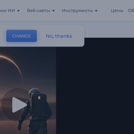
ния ИИ
Веб-сайты
Инструменты
Цены
Об
й Странник"
No, thanks
CHANGE