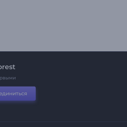
rest
ервыми
единиться