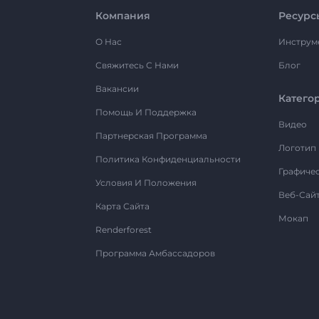
Компания
Ресурс
О Нас
Инструм
Свяжитесь С Нами
Блог
Вакансии
Катего
Помощь И Поддержка
Видео
Партнерская Программа
Логотип
Политика Конфиденциальности
Графиче
Условия И Положения
Веб-Сай
Карта Сайта
Мокап
Renderforest
Программа Амбассадоров