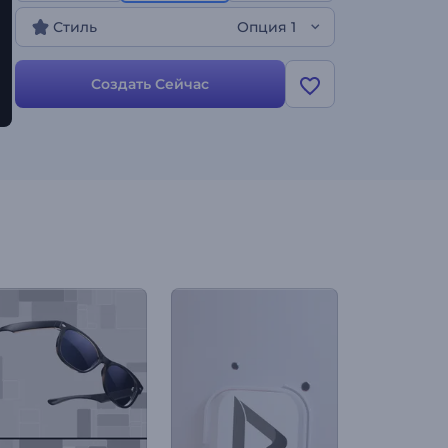
Идеально подходит для документальных интро,
Стиль
Опция 1
проектов на космическую тематику,
инновационных брендов, мистических
трейлеров и многого другого. Создавайте
Создать Сейчас
прямо сейчас!