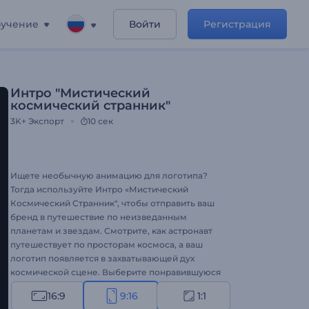
учение
Войти
Регистрация
Интро "Мистический
космический странник"
3K+
Экспорт
10 сек
Ищете необычную анимацию для логотипа?
Тогда используйте Интро «Мистический
Космический Странник", чтобы отправить ваш
бренд в путешествие по неизведанным
планетам и звездам. Смотрите, как астронавт
путешествует по просторам космоса, а ваш
логотип появляется в захватывающей дух
космической сцене. Выберите понравившуюся
версию и персонализируйте ее с помощью
16:9
9:16
1:1
логотипа, теглайна и фоновой музыки.