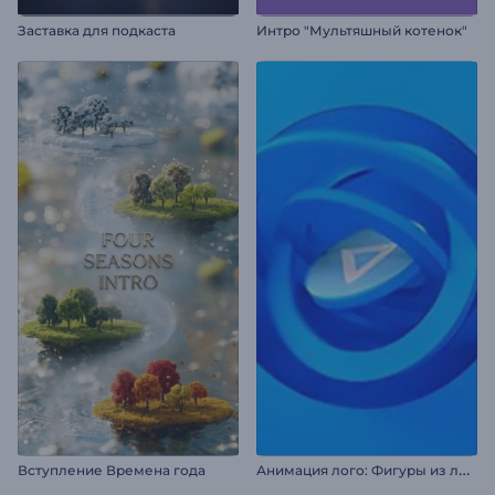
Заставка для подкаста
Интро "Мультяшный котенок"
А
нимация лого: Фигуры из линий
Вступление Времена года