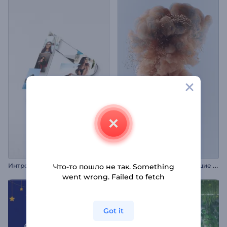
А
нимация лого: Мерцающие частицы
Интро: Мозаика из фото
Что-то пошло не так. Something
went wrong. Failed to fetch
Got it