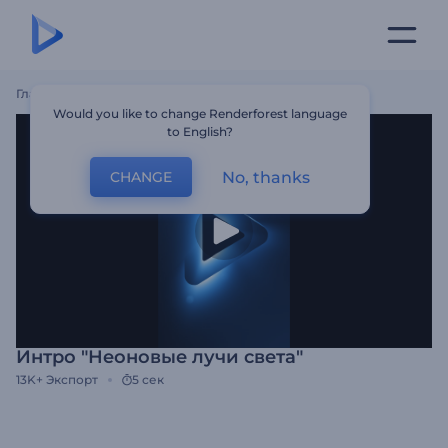
Главная
Шаблоны
Интро "Неоновые Лучи Света"
Would you like to change Renderforest language
to English?
No, thanks
CHANGE
Интро "Неоновые лучи света"
13K+
Экспорт
5 сек