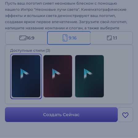
Пусть ваш логотип сияет неоновым блеском с помощью
нашего Интро "Неоновые лучи света". Кинематографические
эффекты и вспышки света демонстрируют ваш логотип,
создавая яркое первое впечатление. Загрузите свой логотип,
напишите название компании и слоган, а также выберите
подходящий саундтрек. Идеально подходит для
16:9
9:16
1:1
кинематографических интро или аутро, заставок презентаций,
запуска продуктов или любых других проектов, требующих
Доступные стили
(3)
впечатляющего представления. Создавайте прямо сейчас!
Создать Сейчас