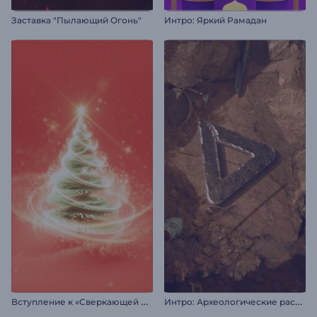
Заставка "Пылающий Огонь"
Интро: Яркий Рамадан
В
ступление к «Сверкающей рождественской елке»
И
нтро: Археологические раскопки