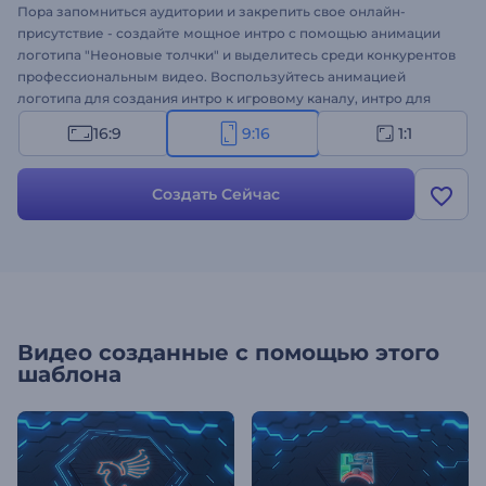
Пора запомниться аудитории и закрепить свое онлайн-
присутствие - создайте мощное интро с помощью анимации
логотипа "Неоновые толчки" и выделитесь среди конкурентов
профессиональным видео. Воспользуйтесь анимацией
логотипа для создания интро к игровому каналу, интро для
YouTube, рекламы для ТВ и многого другого. Загрузите свой
16:9
9:16
1:1
логотип, и качественное видео с анимацией будет готово уже
через несколько минут!
Создать Сейчас
Видео созданные с помощью этого
шаблона