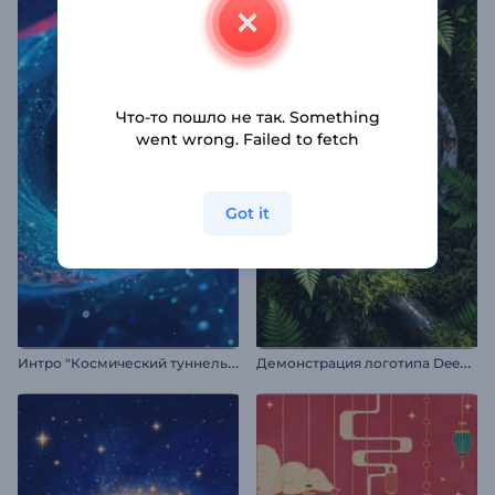
Что-то пошло не так. Something
went wrong. Failed to fetch
Got it
И
нтро "Космический туннель: обратный отсчет"
Д
емонстрация логотипа Deep Forest