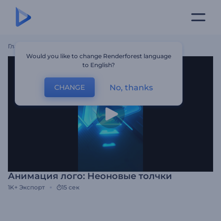
Главная
Шаблоны
Анимация Лого: Неоновые Толчки
Would you like to change Renderforest language
to English?
No, thanks
CHANGE
Анимация лого: Неоновые толчки
1K+
Экспорт
15 сек