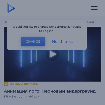
Главная
Шаблоны
Анимация Лого: Неоновый Андерграунд
Would you like to change Renderforest language
to English?
No, thanks
CHANGE
Премиум-Шаблоны
Анимация лого: Неоновый андерграунд
57K+
Экспорт
7 сек