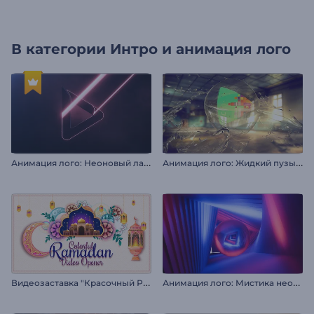
В категории
Интро и анимация лого
А
нимация лого: Неоновый лазер
А
нимация лого: Жидкий пузырь
В
идеозаставка "Красочный Рамадан"
А
нимация лого: Мистика неона