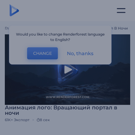
Главная
Шаблоны
Анимация Лого: Вращающий Портал В Ночи
Would you like to change Renderforest language
to English?
No, thanks
CHANGE
Анимация лого: Вращающий портал в
ночи
61K+
Экспорт
8 сек