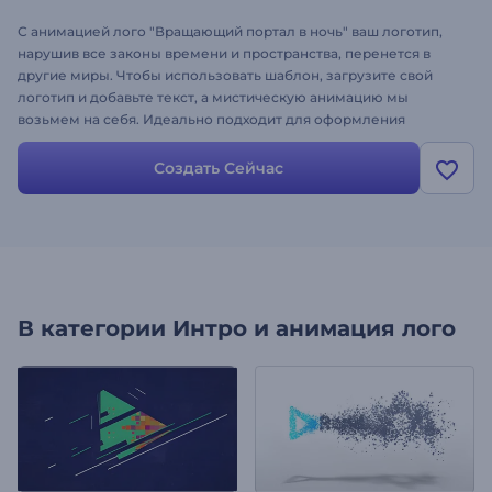
С анимацией лого "Вращающий портал в ночь" ваш логотип,
нарушив все законы времени и пространства, перенется в
другие миры. Чтобы использовать шаблон, загрузите свой
логотип и добавьте текст, а мистическую анимацию мы
возьмем на себя. Идеально подходит для оформления
YouTube-каналов, заставок к фильмам, трейлеров и других
кинопроектов. Создайте свою мистическую анимацию
Создать Сейчас
логотипа!
В категории
Интро и анимация лого