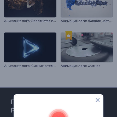
А
нимация лого: Золотистая пыль
А
нимация лого: Жидкие частицы
А
нимация лого: Сияние в темноте
Анимация лого: Фитнес
Присоединяйтесь к
рассылке Renderforest